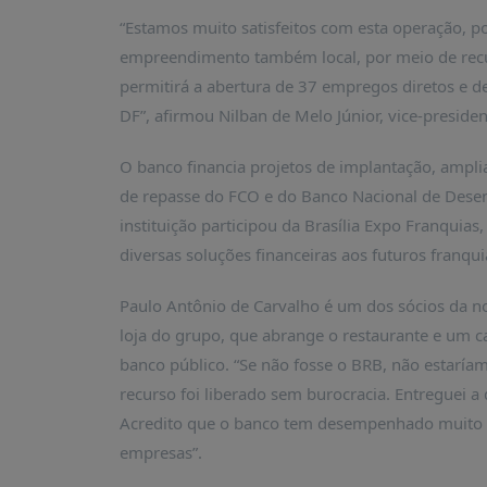
PUBLICAÇÕES
“Estamos muito satisfeitos com esta operação, po
REVISTA
empreendimento também local, por meio de recu
RUMOS
permitirá a abertura de 37 empregos diretos e de
LIVROS
DF”, afirmou Nilban de Melo Júnior, vice-preside
ESTUDOS
O banco financia projetos de implantação, ampli
NOTÍCIAS
de repasse do FCO e do Banco Nacional de Dese
PRÊMIO
instituição participou da Brasília Expo Franquias
ABDE-
diversas soluções financeiras aos futuros franqu
BID
PRÊMIO
Paulo Antônio de Carvalho é um dos sócios da nov
ABDE
loja do grupo, que abrange o restaurante e um 
DE
JORNALISMO
banco público. “Se não fosse o BRB, não estaría
recurso foi liberado sem burocracia. Entreguei a
SABER
+
Acredito que o banco tem desempenhado muito 
empresas”.
CONTATO