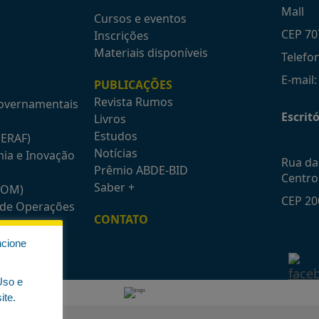
Mall
Cursos e eventos
CEP 70
Inscrições
Materiais disponíveis
Telefo
E-mail
PUBLICAÇÕES
Revista Rumos
Governamentais
Escritó
Livros
Estudos
GERAF)
Notícias
mia e Inovação
Rua da 
Prêmio ABDE-BID
Centro
Saber +
COM)
CEP 20
e de Operações
CONTATO
ncione
Uso e
ite.