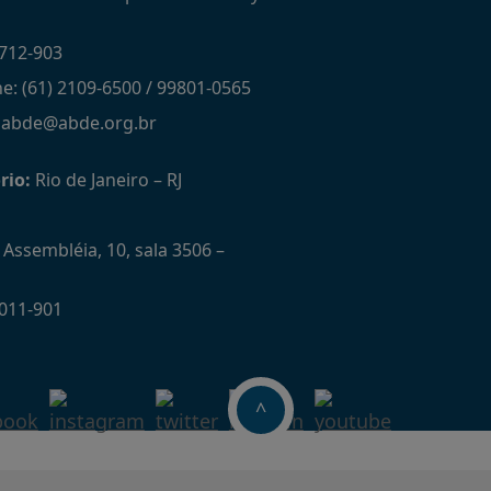
712-903
ne: (61) 2109-6500 / 99801-0565
: abde@abde.org.br
rio:
Rio de Janeiro – RJ
Assembléia, 10, sala 3506 –
011-901
^