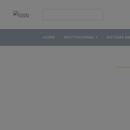
HOME
INSTITUCIONAL
HOME
INSTITUCIONAL
SISTEMA N
ABDE
ASSOCIADOS
ORGANOGRAMA
COMISSÕES
TEMÁTICAS
SISTEMA
NACIONAL
DE
FOMENTO
O
QUE