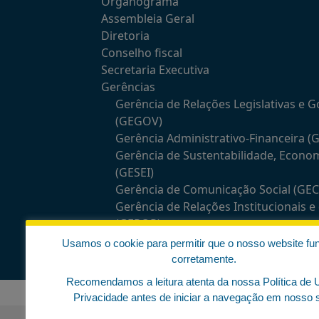
Organograma
Assembleia Geral
Diretoria
Conselho fiscal
Secretaria Executiva
Gerências
Gerência de Relações Legislativas e 
(GEGOV)
Gerência Administrativo-Financeira (
Gerência de Sustentabilidade, Econo
(GESEI)
Gerência de Comunicação Social (GE
Gerência de Relações Institucionais 
(GEROP)
Usamos o cookie para permitir que o nosso website fu
Comissões temáticas
corretamente.
Recomendamos a leitura atenta da nossa Política de 
Privacidade antes de iniciar a navegação em nosso s