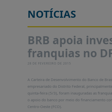
É?
NOTÍCIAS
DADOS
FRENTE
PARLAMENTAR
SOBRE
BRB apoia inve
A
FRENTE
franquias no D
MATERIAIS
INFORMAÇÕES
28 DE FEVEREIRO DE 2015
CURSOS
E
A Carteira de Desenvolvimento do Banco de Brasí
EVENTOS
empresariado do Distrito Federal, principalmen
INSCRIÇÕES
quinta-feira (5/3), foram inauguradas as franqui
MATERIAIS
o apoio do banco por meio do financiamento co
DISPONÍVEIS
Centro-Oeste (FCO).