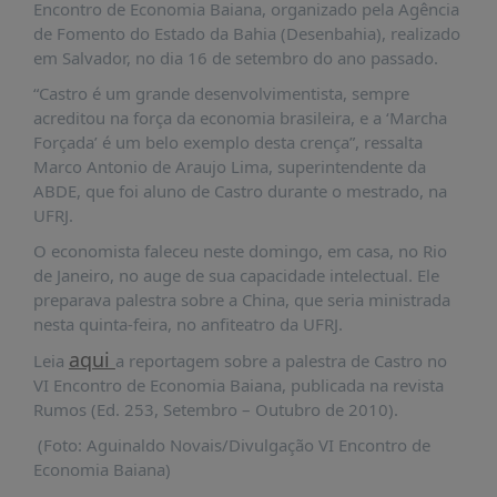
É?
Encontro de Economia Baiana, organizado pela Agência
de Fomento do Estado da Bahia (Desenbahia), realizado
DADOS
em Salvador, no dia 16 de setembro do ano passado.
FRENTE
“Castro é um grande desenvolvimentista, sempre
PARLAMENTAR
acreditou na força da economia brasileira, e a ‘Marcha
Forçada’ é um belo exemplo desta crença”, ressalta
SOBRE
Marco Antonio de Araujo Lima, superintendente da
A
ABDE, que foi aluno de Castro durante o mestrado, na
FRENTE
UFRJ.
MATERIAIS
O economista faleceu neste domingo, em casa, no Rio
INFORMAÇÕES
de Janeiro, no auge de sua capacidade intelectual. Ele
preparava palestra sobre a China, que seria ministrada
CURSOS
nesta quinta-feira, no anfiteatro da UFRJ.
E
aqui
Leia
a reportagem sobre a palestra de Castro no
EVENTOS
VI Encontro de Economia Baiana, publicada na revista
INSCRIÇÕES
Rumos (Ed. 253, Setembro – Outubro de 2010).
MATERIAIS
(Foto: Aguinaldo Novais/Divulgação VI Encontro de
DISPONÍVEIS
Economia Baiana)