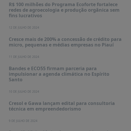
PUBLICAÇÕES
R$ 100 milhões do Programa Ecoforte fortalece
redes de agroecologia e produção orgânica sem
REVISTA
fins lucrativos
RUMOS
12 DE JULHO DE 2024
LIVROS
Cresce mais de 200% a concessão de crédito para
ESTUDOS
micro, pequenas e médias empresas no Piauí
NOTÍCIAS
11 DE JULHO DE 2024
PRÊMIO
ABDE-
Bandes e ECO55 firmam parceria para
BID
impulsionar a agenda climática no Espírito
Santo
PRÊMIO
ABDE
DE
10 DE JULHO DE 2024
JORNALISMO
Cresol e Gawa lançam edital para consultoria
SABER
técnica em empreendedorismo
+
9 DE JULHO DE 2024
CONTATO