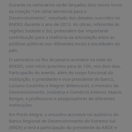
É?
Durante os seminários serão lançados dois novos livros
da coleção “Um olhar territorial para o
DADOS
Desenvolvimento”, resultado dos debates ocorridos no
FRENTE
BNDES durante o ano de 2013. As obras, referentes às
PARLAMENTAR
regiões Sudeste e Sul, pretendem dar importante
contribuição para a melhoria da articulação entre as
SOBRE
políticas públicas nos diferentes locais e sociedades do
A
país.
FRENTE
O seminário no Rio de Janeiro acontece na sede do
MATERIAIS
BNDES, com início previstos para às 10h, nos dois dias.
INFORMAÇÕES
Participarão do evento, além do corpo funcional da
instituição, o presidente e vice-presidente do banco,
CURSOS
Luciano Coutinho e Wagner Bittencourt, o ministro do
E
Desenvolvimento, Indústria e Comércio Exterior, Mauro
EVENTOS
Borges, e professores e pesquisadores de diferentes
instituições.
INSCRIÇÕES
Em Porto Alegre, o encontro acontece no auditório do
MATERIAIS
Banco Regional de Desenvolvimento do Extremo Sul
DISPONÍVEIS
(BRDE) e terá a participação do presidente da ABDE e