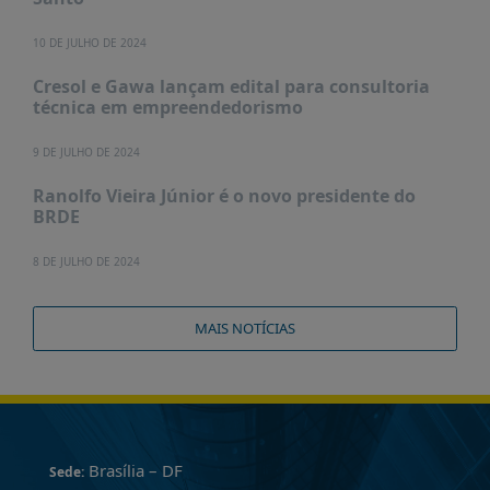
10 DE JULHO DE 2024
Cresol e Gawa lançam edital para consultoria
técnica em empreendedorismo
9 DE JULHO DE 2024
Ranolfo Vieira Júnior é o novo presidente do
BRDE
8 DE JULHO DE 2024
MAIS NOTÍCIAS
Brasília – DF
Sede: