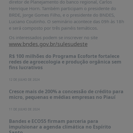
diretor de Planejamento do banco regional, Carlos
PUBLICAÇÕES
Henrique Horn. Também participam o presidente do
REVISTA
BRDE, Jorge Gomes Filho, e o presidente do BNDES,
RUMOS
Luciano Coutinho. O seminário acontece das 09h às 18h
e será composto por três painéis temáticos.
LIVROS
Os interessados podem se inscrever no site
ESTUDOS
www.bndes.gov.br/sulesudeste
NOTÍCIAS
R$ 100 milhões do Programa Ecoforte fortalece
PRÊMIO
redes de agroecologia e produção orgânica sem
ABDE-
fins lucrativos
BID
12 DE JULHO DE 2024
PRÊMIO
ABDE
Cresce mais de 200% a concessão de crédito para
DE
micro, pequenas e médias empresas no Piauí
JORNALISMO
SABER
11 DE JULHO DE 2024
+
Bandes e ECO55 firmam parceria para
impulsionar a agenda climática no Espírito
CONTATO
Santo