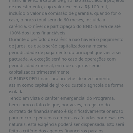
financiamento a capital de giro não associado a projetos
PUBLICAÇÕES
de investimento, cujo valor exceda a R$ 100 mil,
incluído o valor da comissão de garantia, quando for o
REVISTA
RUMOS
caso, o prazo total será de 60 meses, incluída a
carência. O nível de participação do BNDES será de até
LIVROS
100% dos itens financiáveis.
Durante o período de carência não haverá o pagamento
ESTUDOS
de juros, os quais serão capitalizados na mesma
NOTÍCIAS
periodicidade de pagamento do principal que vier a ser
pactuada. A exceção será no caso de operações com
PRÊMIO
periodicidade mensal, em que os juros serão
ABDE-
BID
capitalizados trimestralmente.
O BNDES PER financiará projetos de investimento,
PRÊMIO
assim como capital de giro ou custeio agrícola de forma
ABDE
isolada.
DE
Tendo em vista o caráter emergencial do Programa,
JORNALISMO
bem como o fato de que, por vezes, o registro do
SABER
contrato de financiamento é significativamente oneroso
+
para micro e pequenas empresas afetadas por desastres
naturais, esta exigência poderá ser dispensada. Isto será
CONTATO
feito a critério dos agentes financeiros para os