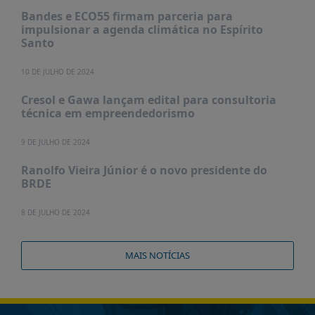
Bandes e ECO55 firmam parceria para
impulsionar a agenda climática no Espírito
Santo
10 DE JULHO DE 2024
Cresol e Gawa lançam edital para consultoria
técnica em empreendedorismo
9 DE JULHO DE 2024
Ranolfo Vieira Júnior é o novo presidente do
BRDE
8 DE JULHO DE 2024
MAIS NOTÍCIAS