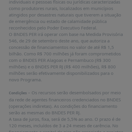
É?
individuais e pessoas físicas ou jurídicas caracterizadas
como produtores rurais, localizados em municípios
DADOS
atingidos por desastres naturais que tiverem a situação
de emergência ou estado de calamidade pública
FRENTE
reconhecidos pelo Poder Executivo Federal.
PARLAMENTAR
O BNDES PER irá operar com base na Medida Provisória
SOBRE
546, de 29 de setembro deste ano, que autoriza a
A
concessão de financiamentos no valor de até R$ 1,5
FRENTE
bilhão. Como R$ 700 milhões já foram comprometidos
com o BNDES PER Alagoas e Pernambuco (R$ 300
MATERIAIS
milhões) e o BNDES PER RJ (R$ 400 milhões), R$ 800
INFORMAÇÕES
milhões serão efetivamente disponibilizados para o
novo Programa.
CURSOS
E
– Os recursos serão desembolsados por meio
Condições
EVENTOS
da rede de agentes financeiros credenciados no BNDES
(operações indiretas). As condições do financiamento
INSCRIÇÕES
serão as mesmas do BNDES PER RJ.
MATERIAIS
A taxa de juros, fixa, será de 5,5% ao ano. O prazo é de
DISPONÍVEIS
120 meses, incluídos de 3 a 24 meses de carência. No