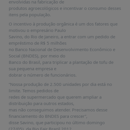
É?
envolvidas na fabricação de
produtos agroecológicos e incentivar o consumo desses
DADOS
itens pela população.
FRENTE
O incentivo à produção orgânica é um dos fatores que
PARLAMENTAR
motivou o empresário Paulo
Savino, do Rio de Janeiro, a entrar com um pedido de
SOBRE
empréstimo de R$ 5 milhões
A
no Banco Nacional de Desenvolvimento Econômico e
FRENTE
Social (BNDES), por meio do
MATERIAIS
Banco do Brasil, para triplicar a plantação de tofu de
sua pequena empresa e
INFORMAÇÕES
dobrar o número de funcionários.
CURSOS
“Nossa produção de 2.500 unidades por dia está no
E
limite. Temos pedidos de
EVENTOS
redes de supermercado que querem ampliar a
distribuição para outros estados,
INSCRIÇÕES
mas não conseguimos atender. Precisamos desse
MATERIAIS
financiamento do BNDES para crescer”,
DISPONÍVEIS
disse Savino, que participou no último domingo
(27/05), da Bio Fair Brazil 2012