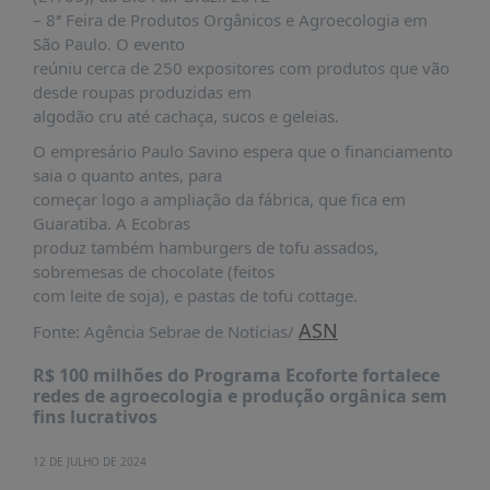
PUBLICAÇÕES
– 8ª Feira de Produtos Orgânicos e Agroecologia em
São Paulo. O evento
REVISTA
reúniu cerca de 250 expositores com produtos que vão
RUMOS
desde roupas produzidas em
LIVROS
algodão cru até cachaça, sucos e geleias.
ESTUDOS
O empresário Paulo Savino espera que o financiamento
saia o quanto antes, para
NOTÍCIAS
começar logo a ampliação da fábrica, que fica em
PRÊMIO
Guaratiba. A Ecobras
ABDE-
produz também hamburgers de tofu assados,
BID
sobremesas de chocolate (feitos
com leite de soja), e pastas de tofu cottage.
PRÊMIO
ABDE
ASN
Fonte: Agência Sebrae de Notícias/
DE
JORNALISMO
R$ 100 milhões do Programa Ecoforte fortalece
redes de agroecologia e produção orgânica sem
SABER
fins lucrativos
+
12 DE JULHO DE 2024
CONTATO