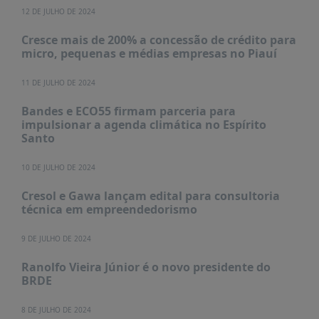
PUBLICAÇÕES
12 DE JULHO DE 2024
REVISTA
Cresce mais de 200% a concessão de crédito para
RUMOS
micro, pequenas e médias empresas no Piauí
LIVROS
11 DE JULHO DE 2024
ESTUDOS
Bandes e ECO55 firmam parceria para
NOTÍCIAS
impulsionar a agenda climática no Espírito
Santo
PRÊMIO
ABDE-
10 DE JULHO DE 2024
BID
Cresol e Gawa lançam edital para consultoria
PRÊMIO
técnica em empreendedorismo
ABDE
DE
JORNALISMO
9 DE JULHO DE 2024
SABER
Ranolfo Vieira Júnior é o novo presidente do
+
BRDE
CONTATO
8 DE JULHO DE 2024