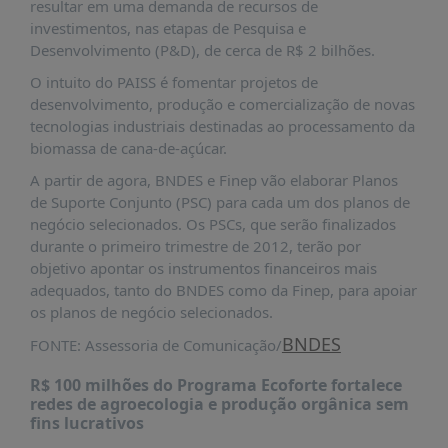
É?
resultar em uma demanda de recursos de
investimentos, nas etapas de Pesquisa e
DADOS
Desenvolvimento (P&D), de cerca de R$ 2 bilhões.
FRENTE
O intuito do PAISS é fomentar projetos de
PARLAMENTAR
desenvolvimento, produção e comercialização de novas
tecnologias industriais destinadas ao processamento da
SOBRE
biomassa de cana-de-açúcar.
A
FRENTE
A partir de agora, BNDES e Finep vão elaborar Planos
de Suporte Conjunto (PSC) para cada um dos planos de
MATERIAIS
negócio selecionados. Os PSCs, que serão finalizados
INFORMAÇÕES
durante o primeiro trimestre de 2012, terão por
objetivo apontar os instrumentos financeiros mais
CURSOS
adequados, tanto do BNDES como da Finep, para apoiar
E
os planos de negócio selecionados.
EVENTOS
BNDES
FONTE: Assessoria de Comunicação/
INSCRIÇÕES
R$ 100 milhões do Programa Ecoforte fortalece
MATERIAIS
redes de agroecologia e produção orgânica sem
DISPONÍVEIS
fins lucrativos