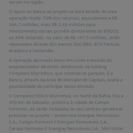
É?
sociais na região.
O apoio do Banco ao projeto se dará através de uma
DADOS
operação mista: 70% dos recursos, equivalentes a R$
FRENTE
346,7 milhões, mais R$ 2,45 milhões para
PARLAMENTAR
investimentos sociais provêm diretamente do BNDES;
os 30% restantes, no valor de R$ 147,5 milhões, serão
SOBRE
repassados através dos bancos Itaú BBA, BTG Pactual,
A
Bradesco e Santander.
FRENTE
A operação aprovada levou em conta a decisão do
MATERIAIS
empreendedor de emitir debêntures na holding
INFORMAÇÕES
Complexo Morrinhos, que controla os parques. E o
Banco, através da Área de Mercado de Capitais, avalia a
CURSOS
possibilidade de participar dessa emissão.
E
O Complexo Eólico Morrinhos, no Norte da Bahia, fica a
EVENTOS
450 km de Salvador, próximo à cidade de Campo
INSCRIÇÕES
Formoso. Ali serão instaladas as seis centrais geradoras
previstas no projeto – Andorinha Energias Renováveis
MATERIAIS
S.A., Campo Formoso I Energias Renováveis S.A.,
DISPONÍVEIS
Campo Formoso II Energias Renováveis S.A., Morrinhos