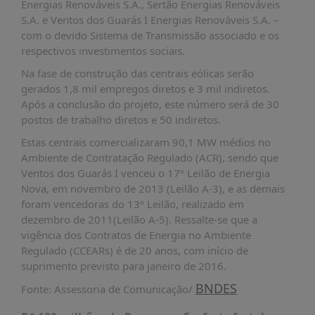
Energias Renováveis S.A., Sertão Energias Renováveis
PUBLICAÇÕES
S.A. e Ventos dos Guarás I Energias Renováveis S.A. –
REVISTA
com o devido Sistema de Transmissão associado e os
RUMOS
respectivos investimentos sociais.
LIVROS
Na fase de construção das centrais eólicas serão
gerados 1,8 mil empregos diretos e 3 mil indiretos.
ESTUDOS
Após a conclusão do projeto, este número será de 30
NOTÍCIAS
postos de trabalho diretos e 50 indiretos.
Estas centrais comercializaram 90,1 MW médios no
PRÊMIO
ABDE-
Ambiente de Contratação Regulado (ACR), sendo que
BID
Ventos dos Guarás I venceu o 17º Leilão de Energia
Nova, em novembro de 2013 (Leilão A-3), e as demais
PRÊMIO
foram vencedoras do 13º Leilão, realizado em
ABDE
dezembro de 2011(Leilão A-5). Ressalte-se que a
DE
JORNALISMO
vigência dos Contratos de Energia no Ambiente
Regulado (CCEARs) é de 20 anos, com início de
SABER
suprimento previsto para janeiro de 2016.
+
BNDES
Fonte: Assessoria de Comunicação/
CONTATO