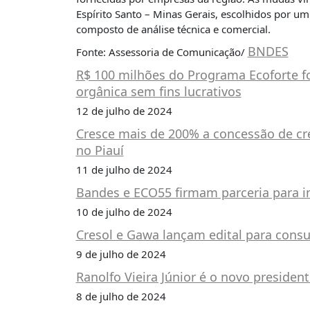
PUBLICAÇÕES
Espírito Santo – Minas Gerais, escolhidos por um
composto de análise técnica e comercial.
REVISTA
RUMOS
BNDES
Fonte: Assessoria de Comunicação/
LIVROS
R$ 100 milhões do Programa Ecoforte f
orgânica sem fins lucrativos
ESTUDOS
12 de julho de 2024
NOTÍCIAS
Cresce mais de 200% a concessão de cr
PRÊMIO
no Piauí
ABDE-
BID
11 de julho de 2024
PRÊMIO
Bandes e ECO55 firmam parceria para im
ABDE
10 de julho de 2024
DE
JORNALISMO
Cresol e Gawa lançam edital para cons
9 de julho de 2024
SABER
+
Ranolfo Vieira Júnior é o novo presiden
CONTATO
8 de julho de 2024