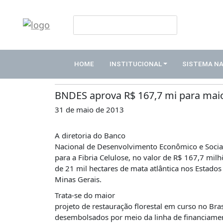
HOME
Publicações
INSTITUCIONAL
HOME
INSTITUCIONAL
SISTEMA N
Notícias
ABDE
ASSOCIADOS
BNDES aprova R$ 167,7 mi para maio
31 de maio de 2013
ORGANOGRAMA
COMISSÕES
A diretoria do Banco
TEMÁTICAS
Nacional de Desenvolvimento Econômico e Socia
SISTEMA
para a Fibria Celulose, no valor de R$ 167,7 mil
NACIONAL
de 21 mil hectares de mata atlântica nos Estados 
DE
Minas Gerais.
FOMENTO
Trata-se do maior
O
projeto de restauração florestal em curso no Bras
QUE
desembolsados por meio da linha de financiamen