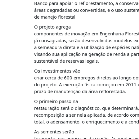
É?
Banco para apoiar o reflorestamento, a conservaç
áreas degradadas ou convertidas, e o uso sustent
DADOS
de manejo florestal.
FRENTE
O projeto agrega
PARLAMENTAR
componentes de inovação em Engenharia Florestal
já consagradas, serão desenvolvidos modelos ex
SOBRE
a semeadura direta e a utilização de espécies nat
A
FRENTE
visando sua aplicação na geração de renda a part
sustentável de reservas legais.
MATERIAIS
Os investimentos vão
INFORMAÇÕES
criar cerca de 600 empregos diretos ao longo dos 
do projeto. A execução física começou em 2011 
CURSOS
prazo de manutenção da área reflorestada.
E
O primeiro passo na
EVENTOS
restauração será o diagnóstico, que determinará,
INSCRIÇÕES
recomposição a ser nela aplicada, de acordo com 
total, o adensamento, o enriquecimento e a cond
MATERIAIS
DISPONÍVEIS
As sementes serão
fornecidas por empresas da região. As mudas vir