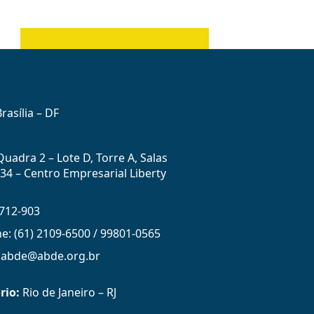
rasília – DF
uadra 2 – Lote D, Torre A, Salas
434 – Centro Empresarial Liberty
712-903
ne: (61) 2109-6500 / 99801-0565
: abde@abde.org.br
rio:
Rio de Janeiro – RJ