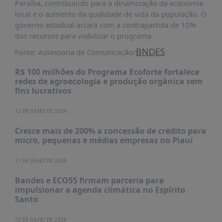
Paraíba, contribuindo para a dinamização da economia
PUBLICAÇÕES
local e o aumento da qualidade de vida da população. O
REVISTA
governo estadual arcará com a contrapartida de 10%
RUMOS
dos recursos para viabilizar o programa.
LIVROS
BNDES
Fonte: Assessoria de Comunicação/
ESTUDOS
R$ 100 milhões do Programa Ecoforte fortalece
redes de agroecologia e produção orgânica sem
NOTÍCIAS
fins lucrativos
PRÊMIO
ABDE-
12 DE JULHO DE 2024
BID
Cresce mais de 200% a concessão de crédito para
PRÊMIO
micro, pequenas e médias empresas no Piauí
ABDE
DE
11 DE JULHO DE 2024
JORNALISMO
Bandes e ECO55 firmam parceria para
SABER
impulsionar a agenda climática no Espírito
+
Santo
CONTATO
10 DE JULHO DE 2024