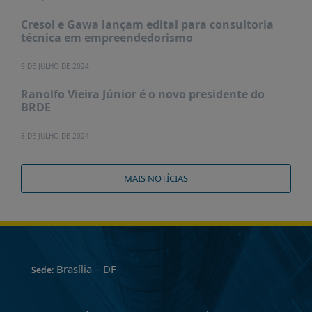
Cresol e Gawa lançam edital para consultoria
técnica em empreendedorismo
9 DE JULHO DE 2024
Ranolfo Vieira Júnior é o novo presidente do
BRDE
8 DE JULHO DE 2024
MAIS NOTÍCIAS
Brasília – DF
Sede: