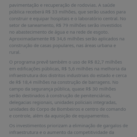
É?
pavimentação e recuperação de rodovias. A saúde
pública receberá R$ 33 milhões, que serão usados para
DADOS
construir e equipar hospitais e o laboratório central. No
FRENTE
setor de saneamento, R$ 79 milhões serão investidos
PARLAMENTAR
no abastecimento de água e na rede de esgoto.
Aproximadamente R$ 34,6 milhões serão aplicados na
SOBRE
construção de casas populares, nas áreas urbana e
A
rural.
FRENTE
O programa prevê também o uso de R$ 82,7 milhões
MATERIAIS
em edificações públicas, R$ 5,6 milhões na melhoria da
INFORMAÇÕES
infraestrutura dos distritos industriais do estado e cerca
de R$ 18,4 milhões na construção de barragens. No
CURSOS
campo da segurança pública, quase R$ 30 milhões
E
serão destinados à construção de penitenciárias,
EVENTOS
delegacias regionais, unidades policiais integradas,
unidades do Corpo de Bombeiros e centro de comando
INSCRIÇÕES
e controle, além da aquisição de equipamentos.
MATERIAIS
Os investimentos priorizam a eliminação de gargalos de
DISPONÍVEIS
infraestrutura e o aumento da competitividade da