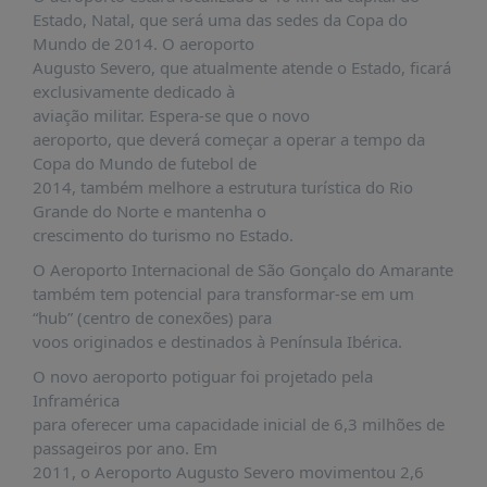
PUBLICAÇÕES
Estado, Natal, que será uma das sedes da Copa do
Mundo de 2014. O aeroporto
REVISTA
Augusto Severo, que atualmente atende o Estado, ficará
RUMOS
exclusivamente dedicado à
LIVROS
aviação militar. Espera-se que o novo
aeroporto, que deverá começar a operar a tempo da
ESTUDOS
Copa do Mundo de futebol de
NOTÍCIAS
2014, também melhore a estrutura turística do Rio
Grande do Norte e mantenha o
PRÊMIO
crescimento do turismo no Estado.
ABDE-
BID
O Aeroporto Internacional de São Gonçalo do Amarante
também tem potencial para transformar-se em um
PRÊMIO
“hub” (centro de conexões) para
ABDE
voos originados e destinados à Península Ibérica.
DE
JORNALISMO
O novo aeroporto potiguar foi projetado pela
Inframérica
SABER
+
para oferecer uma capacidade inicial de 6,3 milhões de
passageiros por ano. Em
CONTATO
2011, o Aeroporto Augusto Severo movimentou 2,6