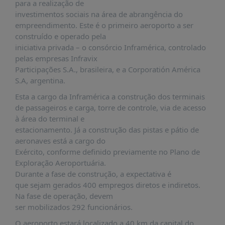
É?
para a realização de
investimentos sociais na área de abrangência do
DADOS
empreendimento. Este é o primeiro aeroporto a ser
construído e operado pela
FRENTE
iniciativa privada – o consórcio Inframérica, controlado
PARLAMENTAR
pelas empresas Infravix
SOBRE
Participações S.A., brasileira, e a Corporatión América
A
S.A, argentina.
FRENTE
Esta a cargo da Inframérica a construção dos terminais
MATERIAIS
de passageiros e carga, torre de controle, via de acesso
à área do terminal e
INFORMAÇÕES
estacionamento. Já a construção das pistas e pátio de
aeronaves está a cargo do
CURSOS
Exército, conforme definido previamente no Plano de
E
Exploração Aeroportuária.
EVENTOS
Durante a fase de construção, a expectativa é
INSCRIÇÕES
que sejam gerados 400 empregos diretos e indiretos.
Na fase de operação, devem
MATERIAIS
ser mobilizados 292 funcionários.
DISPONÍVEIS
O aeroporto estará localizado a 40 km da capital do