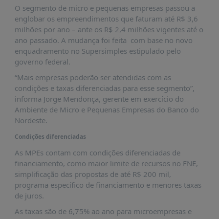
É?
O segmento de micro e pequenas empresas passou a
englobar os empreendimentos que faturam até R$ 3,6
DADOS
milhões por ano – ante os R$ 2,4 milhões vigentes até o
FRENTE
ano passado. A mudança foi feita com base no novo
PARLAMENTAR
enquadramento no Supersimples estipulado pelo
governo federal.
SOBRE
A
“Mais empresas poderão ser atendidas com as
FRENTE
condições e taxas diferenciadas para esse segmento”,
informa Jorge Mendonça, gerente em exercício do
MATERIAIS
Ambiente de Micro e Pequenas Empresas do Banco do
INFORMAÇÕES
Nordeste.
Condições diferenciadas
CURSOS
E
As MPEs contam com condições diferenciadas de
EVENTOS
financiamento, como maior limite de recursos no FNE,
simplificação das propostas de até R$ 200 mil,
INSCRIÇÕES
programa específico de financiamento e menores taxas
MATERIAIS
de juros.
DISPONÍVEIS
As taxas são de 6,75% ao ano para microempresas e