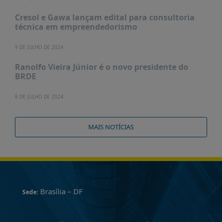
Cresol e Gawa lançam edital para consultoria
técnica em empreendedorismo
9 DE JULHO DE 2024
Ranolfo Vieira Júnior é o novo presidente do
BRDE
8 DE JULHO DE 2024
MAIS NOTÍCIAS
Brasília – DF
Sede: