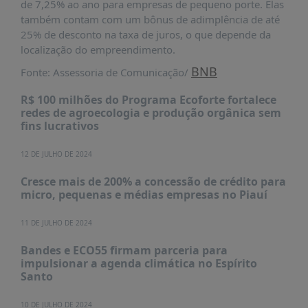
de 7,25% ao ano para empresas de pequeno porte. Elas
PUBLICAÇÕES
também contam com um bônus de adimplência de até
REVISTA
25% de desconto na taxa de juros, o que depende da
RUMOS
localização do empreendimento.
LIVROS
BNB
Fonte: Assessoria de Comunicação/
ESTUDOS
R$ 100 milhões do Programa Ecoforte fortalece
redes de agroecologia e produção orgânica sem
NOTÍCIAS
fins lucrativos
PRÊMIO
ABDE-
12 DE JULHO DE 2024
BID
Cresce mais de 200% a concessão de crédito para
PRÊMIO
micro, pequenas e médias empresas no Piauí
ABDE
DE
11 DE JULHO DE 2024
JORNALISMO
Bandes e ECO55 firmam parceria para
SABER
impulsionar a agenda climática no Espírito
+
Santo
CONTATO
10 DE JULHO DE 2024