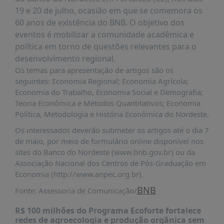
É?
19 e 20 de julho, ocasião em que se comemora os
DADOS
60 anos de existência do BNB. O objetivo dos
eventos é mobilizar a comunidade acadêmica e
FRENTE
política em torno de questões relevantes para o
PARLAMENTAR
desenvolvimento regional.
SOBRE
Os temas para apresentação de artigos são os
A
seguintes: Economia Regional; Economia Agrícola;
FRENTE
Economia do Trabalho, Economia Social e Demografia;
Teoria Econômica e Métodos Quantitativos; Economia
MATERIAIS
Política, Metodologia e História Econômica do Nordeste.
INFORMAÇÕES
Os interessados deverão submeter os artigos até o dia 7
de maio, por meio de formulário online disponível nos
CURSOS
sites do Banco do Nordeste (www.bnb.gov.br) ou da
E
Associação Nacional dos Centros de Pós-Graduação em
EVENTOS
Economia (http://www.anpec.org.br).
INSCRIÇÕES
BNB
Fonte: Assessoria de Comunicação/
MATERIAIS
DISPONÍVEIS
R$ 100 milhões do Programa Ecoforte fortalece
redes de agroecologia e produção orgânica sem