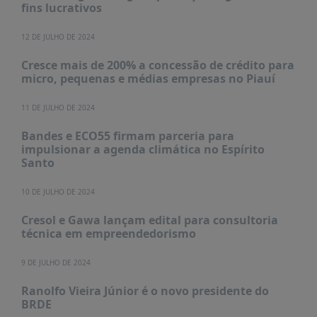
PUBLICAÇÕES
fins lucrativos
REVISTA
12 DE JULHO DE 2024
RUMOS
Cresce mais de 200% a concessão de crédito para
LIVROS
micro, pequenas e médias empresas no Piauí
ESTUDOS
11 DE JULHO DE 2024
NOTÍCIAS
Bandes e ECO55 firmam parceria para
PRÊMIO
impulsionar a agenda climática no Espírito
ABDE-
Santo
BID
10 DE JULHO DE 2024
PRÊMIO
ABDE
Cresol e Gawa lançam edital para consultoria
DE
técnica em empreendedorismo
JORNALISMO
SABER
9 DE JULHO DE 2024
+
Ranolfo Vieira Júnior é o novo presidente do
CONTATO
BRDE