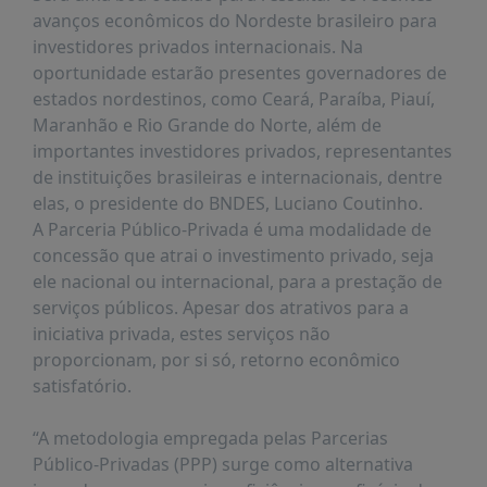
É?
avanços econômicos do Nordeste brasileiro para
DADOS
investidores privados internacionais. Na
oportunidade estarão presentes governadores de
FRENTE
estados nordestinos, como Ceará, Paraíba, Piauí,
PARLAMENTAR
Maranhão e Rio Grande do Norte, além de
SOBRE
importantes investidores privados, representantes
A
de instituições brasileiras e internacionais, dentre
FRENTE
elas, o presidente do BNDES, Luciano Coutinho.
MATERIAIS
A Parceria Público-Privada é uma modalidade de
concessão que atrai o investimento privado, seja
INFORMAÇÕES
ele nacional ou internacional, para a prestação de
serviços públicos. Apesar dos atrativos para a
CURSOS
iniciativa privada, estes serviços não
E
EVENTOS
proporcionam, por si só, retorno econômico
satisfatório.
INSCRIÇÕES
MATERIAIS
“A metodologia empregada pelas Parcerias
DISPONÍVEIS
Público-Privadas (PPP) surge como alternativa