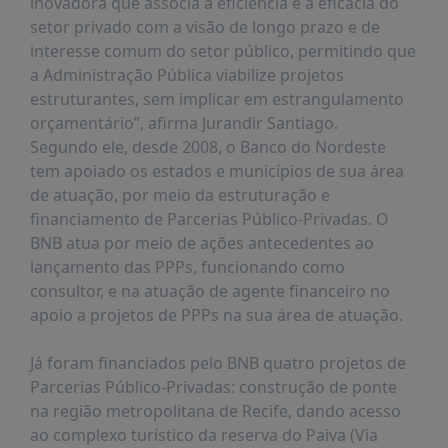
inovadora que associa a eficiência e a eficácia do
PUBLICAÇÕES
setor privado com a visão de longo prazo e de
REVISTA
interesse comum do setor público, permitindo que
RUMOS
a Administração Pública viabilize projetos
estruturantes, sem implicar em estrangulamento
LIVROS
orçamentário”, afirma Jurandir Santiago.
ESTUDOS
Segundo ele, desde 2008, o Banco do Nordeste
NOTÍCIAS
tem apoiado os estados e municípios de sua área
de atuação, por meio da estruturação e
PRÊMIO
financiamento de Parcerias Público-Privadas. O
ABDE-
BID
BNB atua por meio de ações antecedentes ao
lançamento das PPPs, funcionando como
PRÊMIO
consultor, e na atuação de agente financeiro no
ABDE
apoio a projetos de PPPs na sua área de atuação.
DE
JORNALISMO
Já foram financiados pelo BNB quatro projetos de
SABER
Parcerias Público-Privadas: construção de ponte
+
na região metropolitana de Recife, dando acesso
CONTATO
ao complexo turístico da reserva do Paiva (Via