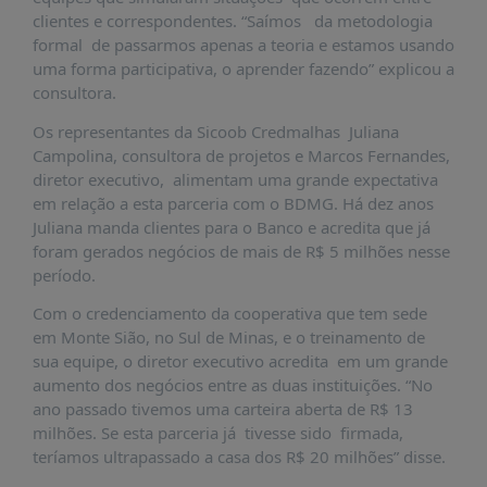
É?
clientes e correspondentes. “Saímos da metodologia
DADOS
formal de passarmos apenas a teoria e estamos usando
uma forma participativa, o aprender fazendo” explicou a
FRENTE
consultora.
PARLAMENTAR
Os representantes da Sicoob Credmalhas Juliana
SOBRE
Campolina, consultora de projetos e Marcos Fernandes,
A
diretor executivo, alimentam uma grande expectativa
FRENTE
em relação a esta parceria com o BDMG. Há dez anos
Juliana manda clientes para o Banco e acredita que já
MATERIAIS
foram gerados negócios de mais de R$ 5 milhões nesse
INFORMAÇÕES
período.
CURSOS
Com o credenciamento da cooperativa que tem sede
E
em Monte Sião, no Sul de Minas, e o treinamento de
EVENTOS
sua equipe, o diretor executivo acredita em um grande
aumento dos negócios entre as duas instituições. “No
INSCRIÇÕES
ano passado tivemos uma carteira aberta de R$ 13
MATERIAIS
milhões. Se esta parceria já tivesse sido firmada,
DISPONÍVEIS
teríamos ultrapassado a casa dos R$ 20 milhões” disse.