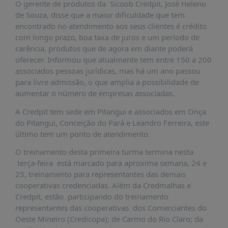
O gerente de produtos da Sicoob Credpit, José Heleno
PUBLICAÇÕES
de Souza, disse que a maior dificuldade que tem
REVISTA
encontrado no atendimento aos seus clientes é crédito
RUMOS
com longo prazo, boa taxa de juros e um período de
carência, produtos que de agora em diante poderá
LIVROS
oferecer. Informou que atualmente tem entre 150 a 200
ESTUDOS
associados pessoas jurídicas, mas há um ano passou
para livre admissão, o que amplia a possibilidade de
NOTÍCIAS
aumentar o número de empresas associadas.
PRÊMIO
A Credpit tem sede em Pitangui e associados em Onça
ABDE-
do Pitangui, Conceição do Pará e Leandro Ferreira, este
BID
último tem um ponto de atendimento.
PRÊMIO
ABDE
O treinamento desta primeira turma termina nesta
DE
terça-feira está marcado para aproxima semana, 24 e
JORNALISMO
25, treinamento para representantes das demais
cooperativas credenciadas. Além da Credmalhas e
SABER
Credpit, estão participando do treinamento
+
representantes das cooperativas dos Comerciantes do
CONTATO
Oeste Mineiro (Credicopa); de Carmo do Rio Claro; da