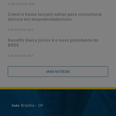
10 DE JULHO DE 2024
Cresol e Gawa lançam edital para consultoria
técnica em empreendedorismo
9 DE JULHO DE 2024
Ranolfo Vieira Júnior é o novo presidente do
BRDE
8 DE JULHO DE 2024
MAIS NOTÍCIAS
Brasília – DF
Sede: