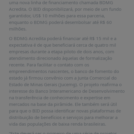
É?
uma nova linha de financiamento chamada BDMG
Acredita. O BID disponibilizará, por meio de um fundo
DADOS
garantidor, US$ 10 milhões para essa parceria,
enquanto o BDMG poderá desembolsar até R$ 60
FRENTE
milhões.
PARLAMENTAR
O BDMG Acredita poderá financiar até R$ 15 mil e a
SOBRE
expectativa é de que beneficiará cerca de quatro mil
A
empresas durante a etapa piloto de dois anos, com
FRENTE
atendimento direcionado àquelas de formalização
MATERIAIS
recente. Para facilitar o contato com os
empreendimentos nascentes, o banco de fomento do
INFORMAÇÕES
estado já firmou convênio com a Junta Comercial do
Estado de Minas Gerais (Jucemg). O projeto reafirma o
CURSOS
interesse do Banco Interamericano de Desenvolvimento
E
na transferência de conhecimento e expertise em
EVENTOS
mercados na base da pirâmide. Ele também será útil
INSCRIÇÕES
para que o BID possa identificar novas plataformas de
distribuição de benefícios e serviços para melhorar a
MATERIAIS
vida das populações de baixa renda brasileiras.
DISPONÍVEIS
“Este deverá ser o primeiro de uma série de projetos