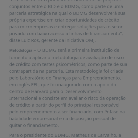
PUBLICAÇÕES
conjuntos entre o BID e o BDMG, como parte de uma
parceria estratégica na qual o BDMG desenvolverá sua
REVISTA
RUMOS
própria expertise em criar oportunidades de crédito
para microempresas e entregar soluções para o setor
LIVROS
privado com baixo acesso a linhas de financiamento”,
disse Luiz Ros, gerente da iniciativa OMJ.
ESTUDOS
– O BDMG será a primeira instituição de
Metodologia
NOTÍCIAS
fomento a aplicar a metodologia de avaliação de risco
PRÊMIO
de crédito com testes psicométricos, como parte de sua
ABDE-
contrapartida na parceria. Esta metodologia foi criada
BID
pelo Laboratório de Finanças para Empreendimento,
em inglês EFL, que foi inaugurado com o apoio do
PRÊMIO
ABDE
Centro de Harvard para o Desenvolvimento
DE
Internacional e consiste em avaliar o risco da operação
JORNALISMO
de crédito a partir do perfil do principal responsável
pelo empreendimento a ser financiado, com ênfase na
SABER
habilidade empresarial e na disposição pessoal de
+
quitar o financiamento.
CONTATO
Para o presidente do BDMG, Matheus de Carvalho, a