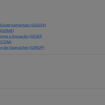
 e Governamentais (GEGOV)
 (GERAF)
omia e Inovação (GESEI)
GECOM)
s e de Operações (GEROP)