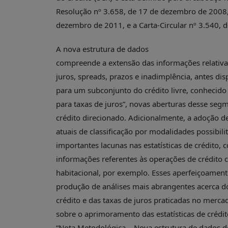
PUBLICAÇÕES
Resolução nº 3.658, de 17 de dezembro de 2008, 
REVISTA
dezembro de 2011, e a Carta-Circular nº 3.540, d
RUMOS
A nova estrutura de dados
LIVROS
compreende a extensão das informações relativas
ESTUDOS
juros, spreads, prazos e inadimplência, antes di
NOTÍCIAS
para um subconjunto do crédito livre, conhecido 
PRÊMIO
para taxas de juros”, novas aberturas desse se
ABDE-
crédito direcionado. Adicionalmente, a adoção de
BID
atuais de classificação por modalidades possibil
PRÊMIO
importantes lacunas nas estatísticas de crédito
ABDE
informações referentes às operações de crédito 
DE
JORNALISMO
habitacional, por exemplo. Esses aperfeiçoament
produção de análises mais abrangentes acerca d
SABER
+
crédito e das taxas de juros praticadas no merca
sobre o aprimoramento das estatísticas de crédi
CONTATO
“Nota Metodológica – Nova estrutura de dados de