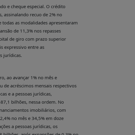
do e cheque especial. O crédito
es, assinalando recuo de 2% no
 todas as modalidades apresentaram
xpansão de 11,3% nos repasses
ital de giro com prazo superior
is expressivo entre as
 jurídicas.
iro, ao avançar 1% no mês e
 de acréscimos mensais respectivos
as e a pessoas jurídicas,
587,1 bilhões, nessa ordem. No
inanciamentos imobiliários, com
 2,4% no mês e 34,5% em doze
ções a pessoas jurídicas, os
 bilhões, após expansões de 0,3% no