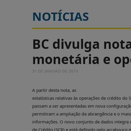
É?
NOTÍCIAS
DADOS
FRENTE
PARLAMENTAR
BC divulga nota
SOBRE
A
FRENTE
monetária e op
MATERIAIS
INFORMAÇÕES
31 DE JANEIRO DE 2013
CURSOS
E
A partir desta nota, as
EVENTOS
estatísticas relativas às operações de crédito do
INSCRIÇÕES
passam a ser apresentadas em nova configuraçã
permitiram a ampliação da abrangência e o maio
MATERIAIS
DISPONÍVEIS
informações. O novo conjunto de dados integra 
de Crédito (SCR) e está definido pelo arcabouç