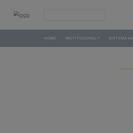
HOME
INSTITUCIONAL
HOME
INSTITUCIONAL
SISTEMA N
ABDE
ASSOCIADOS
ORGANOGRAMA
COMISSÕES
TEMÁTICAS
SISTEMA
NACIONAL
DE
FOMENTO
O
QUE