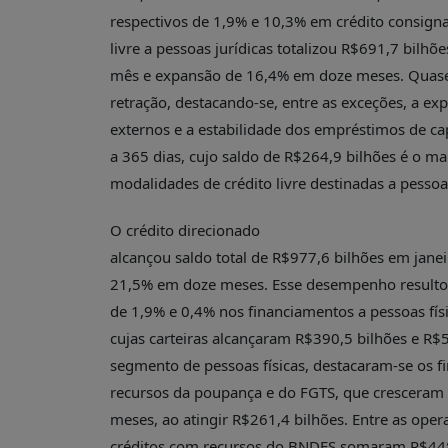
respectivos de 1,9% e 10,3% em crédito consigna
livre a pessoas jurídicas totalizou R$691,7 bilhõ
mês e expansão de 16,4% em doze meses. Quase
retração, destacando-se, entre as exceções, a e
externos e a estabilidade dos empréstimos de cap
a 365 dias, cujo saldo de R$264,9 bilhões é o ma
modalidades de crédito livre destinadas a pessoas
O crédito direcionado
alcançou saldo total de R$977,6 bilhões em jane
21,5% em doze meses. Esse desempenho resultou
de 1,9% e 0,4% nos financiamentos a pessoas físic
cujas carteiras alcançaram R$390,5 bilhões e R$
segmento de pessoas físicas, destacaram-se os f
recursos da poupança e do FGTS, que cresceram
meses, ao atingir R$261,4 bilhões. Entre as opera
créditos com recursos do BNDES somaram R$448