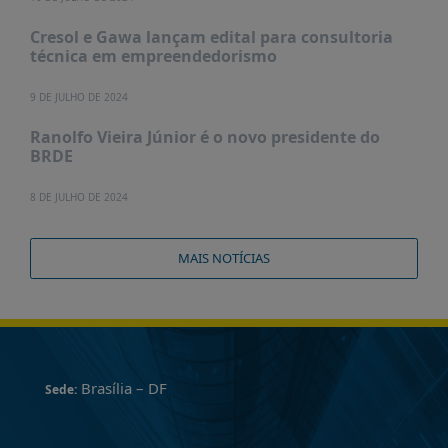
Cresol e Gawa lançam edital para consultoria
técnica em empreendedorismo
9 DE JULHO DE 2024
Ranolfo Vieira Júnior é o novo presidente do
BRDE
8 DE JULHO DE 2024
MAIS NOTÍCIAS
Brasília – DF
Sede: