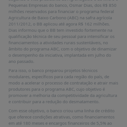
É?
Pequenas Empresas do banco, Osmar Dias, dos R$ 850
DADOS
milhões reservados para financiar o programa federal
Agricultura de Baixo Carbono (ABC) na safra agrícola
FRENTE
2011/2012, o BB aplicou até agora R$ 162 milhões.
PARLAMENTAR
Dias informou que o BB tem investido fortemente na
qualificação técnica de seu pessoal para intensificar os
SOBRE
financiamentos a atividades rurais sustentáveis, no
A
âmbito do programa ABC, com o objetivo de dinamizar
FRENTE
o desempenho da iniciativa, implantada em julho do
MATERIAIS
ano passado.
INFORMAÇÕES
Para isso, o banco preparou projetos técnicos
modulares, específicos para cada região do país, de
CURSOS
modo a acelerar o processo de contratação e atrair mais
E
produtores para o programa ABC, cujo objetivo é
EVENTOS
promover a melhoria da competitividade da agricultura
e contribuir para a redução do desmatamento.
INSCRIÇÕES
Com esse objetivo, o banco criou uma linha de crédito
MATERIAIS
que oferece condições atrativas, como financiamentos
DISPONÍVEIS
em até 180 meses e encargos financeiros de 5,5% ao