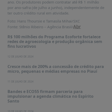
ano. Os produtores podem contratar até R$ 1 milhão
PUBLICAÇÕES
por ano-safra (de julho a junho), independentemente de
REVISTA
ter outro crédito rural em atividade.
RUMOS
Foto: Hans Thoursie e Tamasila Mihai/SXC
LIVROS
Abr
Fonte: Stênio Ribeiro – Agência Brasil/
ESTUDOS
R$ 100 milhões do Programa Ecoforte fortalece
redes de agroecologia e produção orgânica sem
NOTÍCIAS
fins lucrativos
PRÊMIO
ABDE-
12 DE JULHO DE 2024
BID
Cresce mais de 200% a concessão de crédito para
PRÊMIO
micro, pequenas e médias empresas no Piauí
ABDE
DE
11 DE JULHO DE 2024
JORNALISMO
Bandes e ECO55 firmam parceria para
SABER
impulsionar a agenda climática no Espírito
+
Santo
CONTATO
10 DE JULHO DE 2024