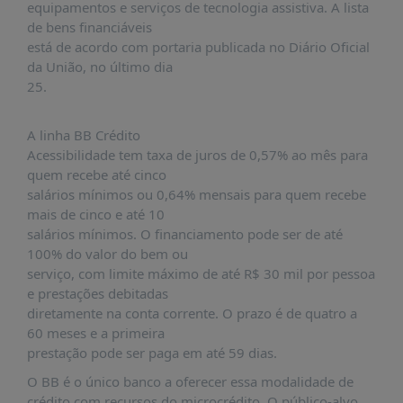
É?
equipamentos e serviços de tecnologia assistiva. A lista
de bens financiáveis
DADOS
está de acordo com portaria publicada no Diário Oficial
da União, no último dia
FRENTE
25.
PARLAMENTAR
SOBRE
A linha BB Crédito
A
Acessibilidade tem taxa de juros de 0,57% ao mês para
FRENTE
quem recebe até cinco
MATERIAIS
salários mínimos ou 0,64% mensais para quem recebe
mais de cinco e até 10
INFORMAÇÕES
salários mínimos. O financiamento pode ser de até
100% do valor do bem ou
CURSOS
serviço, com limite máximo de até R$ 30 mil por pessoa
E
e prestações debitadas
EVENTOS
diretamente na conta corrente. O prazo é de quatro a
INSCRIÇÕES
60 meses e a primeira
prestação pode ser paga em até 59 dias.
MATERIAIS
DISPONÍVEIS
O BB é o único banco a oferecer essa modalidade de
crédito com recursos do microcrédito. O público-alvo