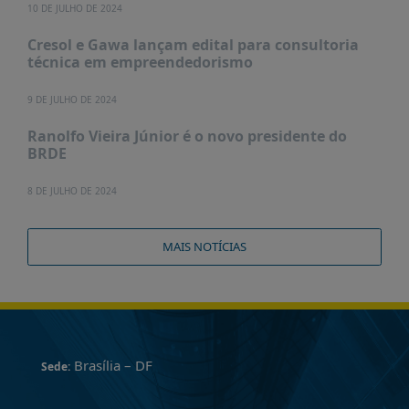
10 DE JULHO DE 2024
Cresol e Gawa lançam edital para consultoria
técnica em empreendedorismo
9 DE JULHO DE 2024
Ranolfo Vieira Júnior é o novo presidente do
BRDE
8 DE JULHO DE 2024
MAIS NOTÍCIAS
Brasília – DF
Sede: