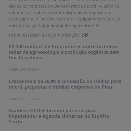
PUBLICAÇÕES
são os correntistas do BB com renda de até 10 salários
mínimos e limite de crédito disponível. Importante
REVISTA
RUMOS
destacar que é possível comprar equipamentos para si
mesmo ou para ajudar alguém que necessite.
LIVROS
BB
Fonte: Assessoria de Comunicação/
ESTUDOS
R$ 100 milhões do Programa Ecoforte fortalece
NOTÍCIAS
redes de agroecologia e produção orgânica sem
fins lucrativos
PRÊMIO
ABDE-
12 DE JULHO DE 2024
BID
PRÊMIO
Cresce mais de 200% a concessão de crédito para
ABDE
micro, pequenas e médias empresas no Piauí
DE
JORNALISMO
11 DE JULHO DE 2024
SABER
Bandes e ECO55 firmam parceria para
+
impulsionar a agenda climática no Espírito
Santo
CONTATO