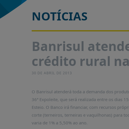
É?
NOTÍCIAS
DADOS
FRENTE
PARLAMENTAR
SOBRE
Banrisul atend
A
FRENTE
crédito rural n
MATERIAIS
INFORMAÇÕES
30 DE ABRIL DE 2013
CURSOS
E
O Banrisul atenderá toda a demanda dos produtor
EVENTOS
36ª Expoleite, que será realizada entre os dias 1
INSCRIÇÕES
Esteio. O Banco irá financiar, com recursos própr
MATERIAIS
corte (terneiros, terneiras e vaquilhonas) para to
DISPONÍVEIS
varia de 1% a 5,50% ao ano.