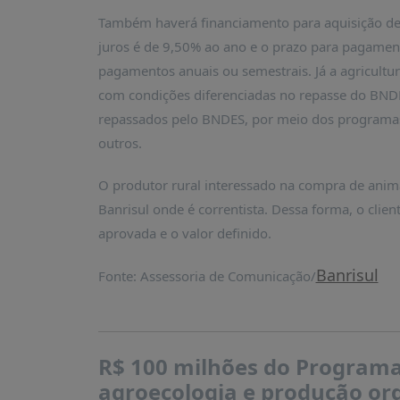
PUBLICAÇÕES
Também haverá financiamento para aquisição de
REVISTA
juros é de 9,50% ao ano e o prazo para pagament
RUMOS
pagamentos anuais ou semestrais. Já a agricultu
LIVROS
com condições diferenciadas no repasse do BNDES
ESTUDOS
repassados pelo BNDES, por meio dos programas
outros.
NOTÍCIAS
PRÊMIO
O produtor rural interessado na compra de anima
ABDE-
Banrisul onde é correntista. Dessa forma, o clien
BID
aprovada e o valor definido.
PRÊMIO
ABDE
Banrisul
Fonte: Assessoria de Comunicação/
DE
JORNALISMO
SABER
+
R$ 100 milhões do Programa 
CONTATO
agroecologia e produção org