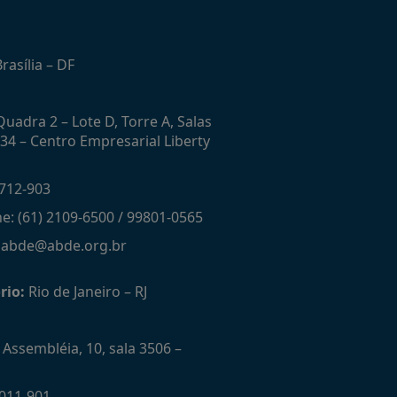
rasília – DF
uadra 2 – Lote D, Torre A, Salas
434 – Centro Empresarial Liberty
712-903
ne: (61) 2109-6500 / 99801-0565
: abde@abde.org.br
rio:
Rio de Janeiro – RJ
Assembléia, 10, sala 3506 –
011-901