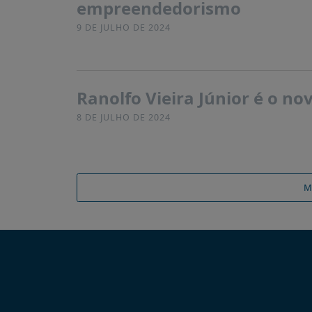
empreendedorismo
9 DE JULHO DE 2024
Ranolfo Vieira Júnior é o n
8 DE JULHO DE 2024
M