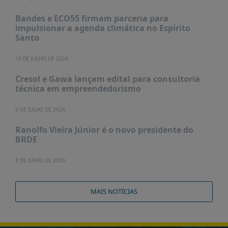
PUBLICAÇÕES
Bandes e ECO55 firmam parceria para
REVISTA
impulsionar a agenda climática no Espírito
RUMOS
Santo
LIVROS
10 DE JULHO DE 2024
ESTUDOS
Cresol e Gawa lançam edital para consultoria
NOTÍCIAS
técnica em empreendedorismo
PRÊMIO
9 DE JULHO DE 2024
ABDE-
BID
Ranolfo Vieira Júnior é o novo presidente do
BRDE
PRÊMIO
ABDE
DE
8 DE JULHO DE 2024
JORNALISMO
SABER
MAIS NOTÍCIAS
+
CONTATO