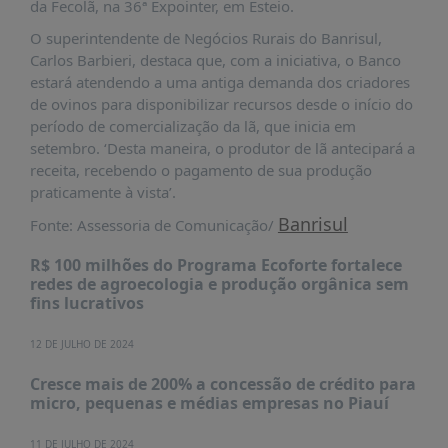
É?
da Fecolã, na 36ª Expointer, em Esteio.
O superintendente de Negócios Rurais do Banrisul,
DADOS
Carlos Barbieri, destaca que, com a iniciativa, o Banco
FRENTE
estará atendendo a uma antiga demanda dos criadores
PARLAMENTAR
de ovinos para disponibilizar recursos desde o início do
período de comercialização da lã, que inicia em
SOBRE
setembro. ‘Desta maneira, o produtor de lã antecipará a
A
receita, recebendo o pagamento de sua produção
FRENTE
praticamente à vista’.
MATERIAIS
Banrisul
Fonte: Assessoria de Comunicação/
INFORMAÇÕES
R$ 100 milhões do Programa Ecoforte fortalece
redes de agroecologia e produção orgânica sem
CURSOS
fins lucrativos
E
EVENTOS
12 DE JULHO DE 2024
INSCRIÇÕES
Cresce mais de 200% a concessão de crédito para
MATERIAIS
micro, pequenas e médias empresas no Piauí
DISPONÍVEIS
11 DE JULHO DE 2024