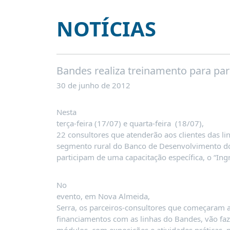
É?
NOTÍCIAS
DADOS
FRENTE
PARLAMENTAR
Bandes realiza treinamento para par
SOBRE
A
30 de junho de 2012
FRENTE
MATERIAIS
Nesta
terça-feira (17/07) e quarta-feira (18/07),
INFORMAÇÕES
22 consultores que atenderão aos clientes das li
segmento rural do Banco de Desenvolvimento do 
CURSOS
E
participam de uma capacitação específica, o “In
EVENTOS
No
INSCRIÇÕES
evento, em Nova Almeida,
MATERIAIS
Serra, os parceiros-consultores que começaram a
DISPONÍVEIS
financiamentos com as linhas do Bandes, vão fa