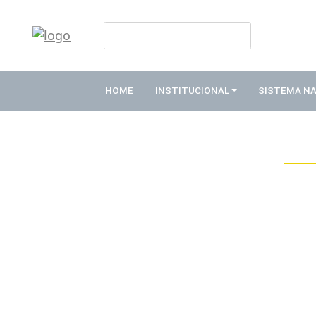
HOME
INSTITUCIONAL
HOME
INSTITUCIONAL
SISTEMA N
ABDE
ASSOCIADOS
ORGANOGRAMA
COMISSÕES
TEMÁTICAS
SISTEMA
NACIONAL
DE
FOMENTO
O
QUE