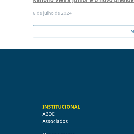
Ranolfo Vieira Júnior é o novo presid
8 de julho de 2024
M
INSTITUCIONAL
ABDE
Associados