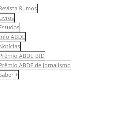
Revista Rumos
Livros
Estudos
Info ABDE
Notícias
Prêmio ABDE-BID
Prêmio ABDE de Jornalismo
Saber +