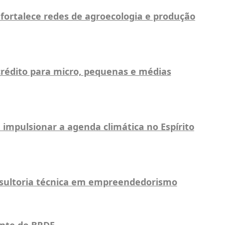
fortalece redes de agroecologia e produção
crédito para micro, pequenas e médias
impulsionar a agenda climática no Espírito
nsultoria técnica em empreendedorismo