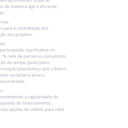
 para aprenderem todas as
 de maneira ágil e eficiente,
ão.
urma,
 para a contratação dos
ação dos projetos.
es,
participação significativa no
 “A rede de parceiros-consultores
ação do tempo gasto pelos
imização possibilitou que o Banco
es na carteira ativa e
tou Everaldo.
 o
 aumentando a capilaridade do
ropostas de financiamento,
res opções de crédito para cada