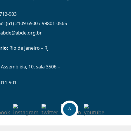
712-903
ne: (61) 2109-6500 / 99801-0565
: abde@abde.org.br
rio:
Rio de Janeiro – RJ
Assembléia, 10, sala 3506 –
011-901
^