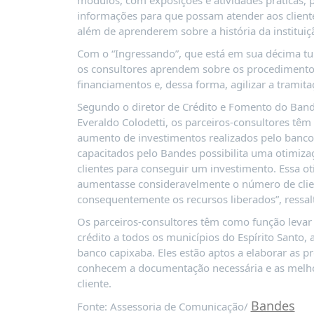
módulos, com exposições e atividades práticas,
PUBLICAÇÕES
informações para que possam atender aos clientes
REVISTA
além de aprenderem sobre a história da instituiç
RUMOS
Com o “Ingressando”, que está em sua décima t
LIVROS
os consultores aprendem sobre os procedimentos
financiamentos e, dessa forma, agilizar a tramit
ESTUDOS
Segundo o diretor de Crédito e Fomento do Band
NOTÍCIAS
Everaldo Colodetti, os parceiros-consultores têm 
aumento de investimentos realizados pelo banco.
PRÊMIO
capacitados pelo Bandes possibilita uma otimiz
ABDE-
clientes para conseguir um investimento. Essa ot
BID
aumentasse consideravelmente o número de client
PRÊMIO
consequentemente os recursos liberados”, ressal
ABDE
DE
Os parceiros-consultores têm como função levar
JORNALISMO
crédito a todos os municípios do Espírito Santo,
banco capixaba. Eles estão aptos a elaborar as p
SABER
conhecem a documentação necessária e as melho
+
cliente.
CONTATO
Bandes
Fonte: Assessoria de Comunicação/