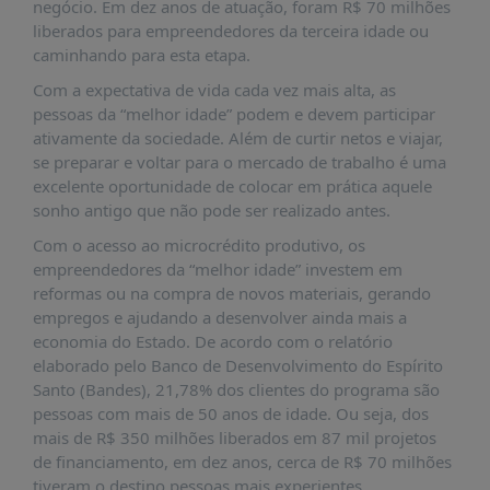
É?
negócio. Em dez anos de atuação, foram R$ 70 milhões
liberados para empreendedores da terceira idade ou
DADOS
caminhando para esta etapa.
FRENTE
Com a expectativa de vida cada vez mais alta, as
PARLAMENTAR
pessoas da “melhor idade” podem e devem participar
ativamente da sociedade. Além de curtir netos e viajar,
SOBRE
se preparar e voltar para o mercado de trabalho é uma
A
excelente oportunidade de colocar em prática aquele
FRENTE
sonho antigo que não pode ser realizado antes.
MATERIAIS
Com o acesso ao microcrédito produtivo, os
INFORMAÇÕES
empreendedores da “melhor idade” investem em
reformas ou na compra de novos materiais, gerando
CURSOS
empregos e ajudando a desenvolver ainda mais a
E
economia do Estado. De acordo com o relatório
EVENTOS
elaborado pelo Banco de Desenvolvimento do Espírito
Santo (Bandes), 21,78% dos clientes do programa são
INSCRIÇÕES
pessoas com mais de 50 anos de idade. Ou seja, dos
MATERIAIS
mais de R$ 350 milhões liberados em 87 mil projetos
DISPONÍVEIS
de financiamento, em dez anos, cerca de R$ 70 milhões
tiveram o destino pessoas mais experientes.