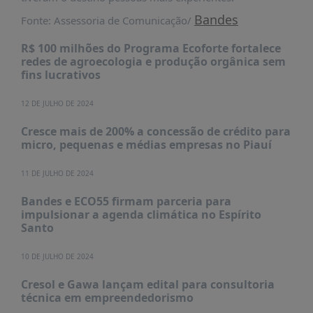
PUBLICAÇÕES
Bandes
Fonte: Assessoria de Comunicação/
REVISTA
RUMOS
R$ 100 milhões do Programa Ecoforte fortalece
redes de agroecologia e produção orgânica sem
LIVROS
fins lucrativos
ESTUDOS
12 DE JULHO DE 2024
NOTÍCIAS
Cresce mais de 200% a concessão de crédito para
PRÊMIO
micro, pequenas e médias empresas no Piauí
ABDE-
BID
11 DE JULHO DE 2024
PRÊMIO
Bandes e ECO55 firmam parceria para
ABDE
impulsionar a agenda climática no Espírito
DE
Santo
JORNALISMO
SABER
10 DE JULHO DE 2024
+
Cresol e Gawa lançam edital para consultoria
técnica em empreendedorismo
CONTATO