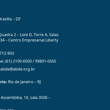
rasília – DF
uadra 2 – Lote D, Torre A, Salas
434 – Centro Empresarial Liberty
712-903
ne: (61) 2109-6500 / 99801-0565
: abde@abde.org.br
rio:
Rio de Janeiro – RJ
Assembléia, 10, sala 3506 –