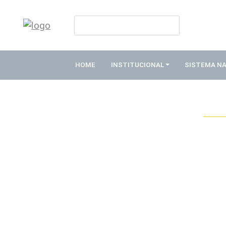
HOME
INSTITUCIONAL
HOME
INSTITUCIONAL
SISTEMA N
ABDE
ASSOCIADOS
ORGANOGRAMA
COMISSÕES
TEMÁTICAS
SISTEMA
NACIONAL
DE
FOMENTO
O
QUE