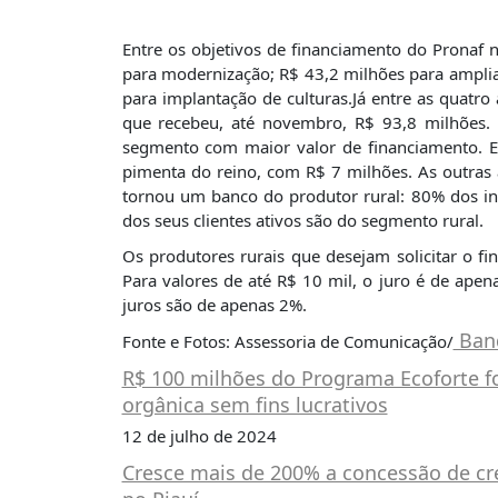
PUBLICAÇÕES
REVISTA
Entre os objetivos de financiamento do Pronaf
RUMOS
para modernização; R$ 43,2 milhões para ampliaç
para implantação de culturas.Já entre as quatro 
LIVROS
que recebeu, até novembro, R$ 93,8 milhões. 
segmento com maior valor de financiamento. Em
ESTUDOS
pimenta do reino, com R$ 7 milhões. As outras
NOTÍCIAS
tornou um banco do produtor rural: 80% dos in
dos seus clientes ativos são do segmento rural.
PRÊMIO
ABDE-
Os produtores rurais que desejam solicitar o 
BID
Para valores de até R$ 10 mil, o juro é de apen
juros são de apenas 2%.
PRÊMIO
ABDE
Ban
Fonte e Fotos: Assessoria de Comunicação/
DE
JORNALISMO
R$ 100 milhões do Programa Ecoforte f
orgânica sem fins lucrativos
SABER
+
12 de julho de 2024
Cresce mais de 200% a concessão de cr
CONTATO