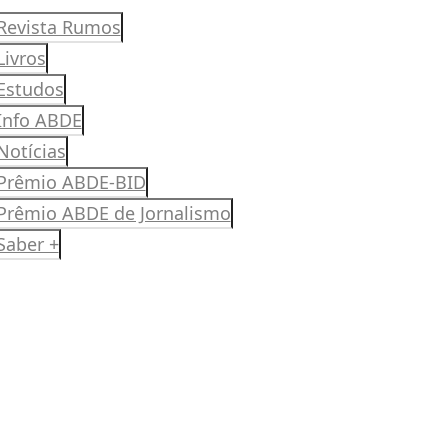
Revista Rumos
Livros
Estudos
Info ABDE
Notícias
Prêmio ABDE-BID
Prêmio ABDE de Jornalismo
Saber +