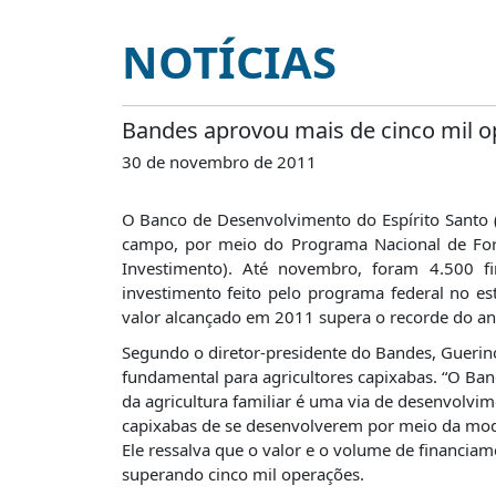
É?
NOTÍCIAS
DADOS
FRENTE
PARLAMENTAR
Bandes aprovou mais de cinco mil o
SOBRE
30 de novembro de 2011
A
FRENTE
O Banco de Desenvolvimento do Espírito Santo 
MATERIAIS
campo, por meio do Programa Nacional de Fort
Investimento). Até novembro, foram 4.500 f
INFORMAÇÕES
investimento feito pelo programa federal no e
CURSOS
valor alcançado em 2011 supera o recorde do an
E
Segundo o diretor-presidente do Bandes, Guerino
EVENTOS
fundamental para agricultores capixabas. “O Ban
INSCRIÇÕES
da agricultura familiar é uma via de desenvolvim
capixabas de se desenvolverem por meio da mode
MATERIAIS
Ele ressalva que o valor e o volume de financia
DISPONÍVEIS
superando cinco mil operações.