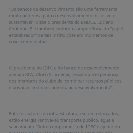
PUBLICAÇÕES
“Os bancos de desenvolvimento são uma ferramenta
REVISTA
muito poderosa para o desenvolvimento inclusivo e
RUMOS
sustentável”, disse o presidente do BNDES, Luciano
Coutinho. Ele também lembrou a importância do “papel
LIVROS
estabilizador” de tais instituições em momentos de
ESTUDOS
crise, como o atual.
NOTÍCIAS
PRÊMIO
ABDE-
O presidente do IDFC e do banco de desenvolvimento
BID
alemão KfW, Ulrich Schroeder, ressaltou a experiência
dos membros do clube de “combinar recursos públicos
PRÊMIO
e privados no financiamento ao desenvolvimento”.
ABDE
DE
JORNALISMO
SABER
Entre os setores da infraestrutura a serem reforçados,
+
estão energia renovável, transporte público, água e
saneamento. Outro compromisso do IDFC é ajudar no
CONTATO