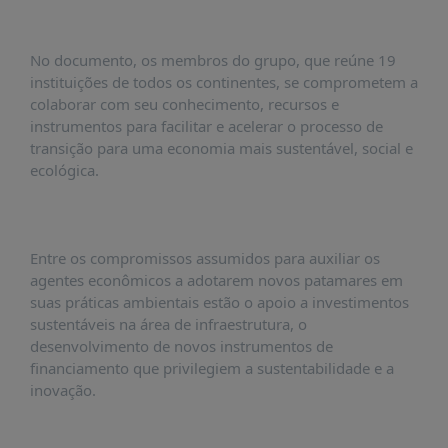
É?
DADOS
No documento, os membros do grupo, que reúne 19
FRENTE
instituições de todos os continentes, se comprometem a
PARLAMENTAR
colaborar com seu conhecimento, recursos e
instrumentos para facilitar e acelerar o processo de
SOBRE
transição para uma economia mais sustentável, social e
A
ecológica.
FRENTE
MATERIAIS
INFORMAÇÕES
Entre os compromissos assumidos para auxiliar os
agentes econômicos a adotarem novos patamares em
CURSOS
suas práticas ambientais estão o apoio a investimentos
E
sustentáveis na área de infraestrutura, o
EVENTOS
desenvolvimento de novos instrumentos de
INSCRIÇÕES
financiamento que privilegiem a sustentabilidade e a
inovação.
MATERIAIS
DISPONÍVEIS