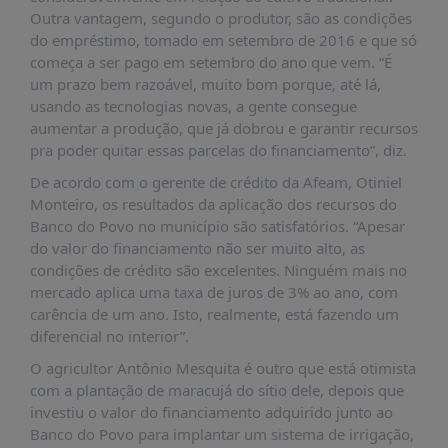
PUBLICAÇÕES
Outra vantagem, segundo o produtor, são as condições
do empréstimo, tomado em setembro de 2016 e que só
REVISTA
começa a ser pago em setembro do ano que vem. “É
RUMOS
um prazo bem razoável, muito bom porque, até lá,
LIVROS
usando as tecnologias novas, a gente consegue
aumentar a produção, que já dobrou e garantir recursos
ESTUDOS
pra poder quitar essas parcelas do financiamento”, diz.
NOTÍCIAS
De acordo com o gerente de crédito da Afeam, Otiniel
PRÊMIO
Monteiro, os resultados da aplicação dos recursos do
ABDE-
Banco do Povo no município são satisfatórios. “Apesar
BID
do valor do financiamento não ser muito alto, as
condições de crédito são excelentes. Ninguém mais no
PRÊMIO
mercado aplica uma taxa de juros de 3% ao ano, com
ABDE
carência de um ano. Isto, realmente, está fazendo um
DE
JORNALISMO
diferencial no interior”.
O agricultor Antônio Mesquita é outro que está otimista
SABER
+
com a plantação de maracujá do sítio dele, depois que
investiu o valor do financiamento adquirido junto ao
CONTATO
Banco do Povo para implantar um sistema de irrigação,