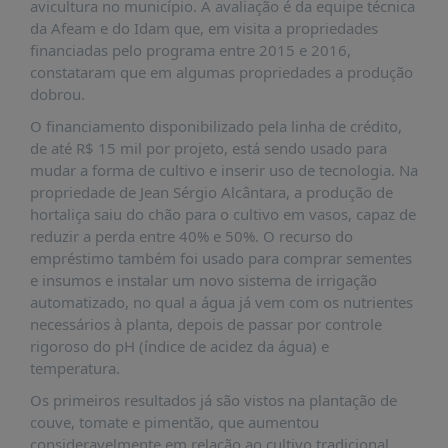
É?
avicultura no município. A avaliação é da equipe técnica
da Afeam e do Idam que, em visita a propriedades
DADOS
financiadas pelo programa entre 2015 e 2016,
constataram que em algumas propriedades a produção
FRENTE
dobrou.
PARLAMENTAR
O financiamento disponibilizado pela linha de crédito,
SOBRE
de até R$ 15 mil por projeto, está sendo usado para
A
mudar a forma de cultivo e inserir uso de tecnologia. Na
FRENTE
propriedade de Jean Sérgio Alcântara, a produção de
MATERIAIS
hortaliça saiu do chão para o cultivo em vasos, capaz de
reduzir a perda entre 40% e 50%. O recurso do
INFORMAÇÕES
empréstimo também foi usado para comprar sementes
e insumos e instalar um novo sistema de irrigação
CURSOS
automatizado, no qual a água já vem com os nutrientes
E
necessários à planta, depois de passar por controle
EVENTOS
rigoroso do pH (índice de acidez da água) e
INSCRIÇÕES
temperatura.
MATERIAIS
Os primeiros resultados já são vistos na plantação de
DISPONÍVEIS
couve, tomate e pimentão, que aumentou
consideravelmente em relação ao cultivo tradicional.