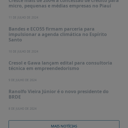
Cresce mais de 200% a concessão de crédito para
PUBLICAÇÕES
micro, pequenas e médias empresas no Piauí
REVISTA
RUMOS
11 DE JULHO DE 2024
LIVROS
Bandes e ECO55 firmam parceria para
impulsionar a agenda climática no Espírito
ESTUDOS
Santo
NOTÍCIAS
10 DE JULHO DE 2024
PRÊMIO
Cresol e Gawa lançam edital para consultoria
ABDE-
técnica em empreendedorismo
BID
PRÊMIO
9 DE JULHO DE 2024
ABDE
DE
Ranolfo Vieira Júnior é o novo presidente do
JORNALISMO
BRDE
SABER
8 DE JULHO DE 2024
+
CONTATO
MAIS NOTÍCIAS