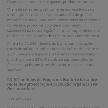
É?
é composta por mini e pequenos produtores rurais.
“Além de refletirem positivamente nos resultados da
DADOS
instituição, os recursos recuperados são de grande
FRENTE
importância social, pois serão reinvestidos na economia
PARLAMENTAR
nordestina, promovendo o desenvolvimento
sustentável da nossa região”, afirma o superintendente
SOBRE
da área de Recuperação de Crédito, José Andrade Costa.
A
FRENTE
Com a Lei 12.249, clientes do banco com operações
rurais de até R$ 35 mil, contratadas até 15 de janeiro de
MATERIAIS
2001, puderam liquidar suas dívidas com descontos
INFORMAÇÕES
que chegaram a 85%. O recálculo das operações foi
feito sem quaisquer juros de atraso, multas ou outras
CURSOS
sanções.
E
EVENTOS
R$ 100 milhões do Programa Ecoforte fortalece
redes de agroecologia e produção orgânica sem
INSCRIÇÕES
fins lucrativos
MATERIAIS
12 DE JULHO DE 2024
DISPONÍVEIS