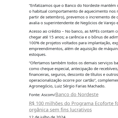
É?
“Enfatizamos que o Banco do Nordeste mantém o
DADOS
o habitual comportamento de aquecimento nos m
partir de setembro), prevemos o incremento de c
FRENTE
avalia o superintendente de Negócios de Varejo 
PARLAMENTAR
Acesso ao crédito – No banco, as MPEs contam 
SOBRE
chegar até 15 anos; a carência e o bônus de adi
A
100% de projetos voltados para implantação, ex
FRENTE
empreendimentos, além de aquisição de máquinas 
estoques.
MATERIAIS
“Ofertamos também todos os demais serviços ban
INFORMAÇÕES
como cheque especial, antecipação de recebíveis,
financeiras, seguros, desconto de títulos e outros
CURSOS
operacionalização ocorre por cartão”, compleme
E
Agronegócio, Luiz Sérgio Farias Machado.
EVENTOS
Banco do Nordeste
Fonte: Ascom/
INSCRIÇÕES
R$ 100 milhões do Programa Ecoforte f
MATERIAIS
orgânica sem fins lucrativos
DISPONÍVEIS
12 de julho de 2024