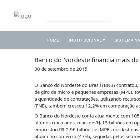
HOME
Publicações
INSTITUCIONAL
HOME
INSTITUCIONAL
SISTEMA N
Notícias
ABDE
ASSOCIADOS
Banco do Nordeste financia mais de
30 de setembro de 2015
ORGANOGRAMA
COMISSÕES
O Banco do Nordeste do Brasil (BNB) contratou, 
TEMÁTICAS
de giro de micro e pequenas empresas (MPE), tot
SISTEMA
a quantidade de contratações, utilizando recurs
NACIONAL
(FNE), também cresceu 12,2% em comparação a
DE
O Banco do Nordeste conta atualmente com 105 m
FOMENTO
últimos cinco anos, mais de R$ 15 bilhões em o
O
emprestou R$ 2,96 bilhões às MPEs nordestinas.
QUE
atuam no comércio (47%), seguidas pelos setores 