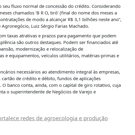
 seu fluxo normal de concessão do crédito. Considerando
eses chamados ‘B R O, bró’ (final do nome dos meses a
ontratações de modo a alcançar R$ 3,1 bilhões neste ano”,
e Agronegócio, Luiz Sérgio Farias Machado.
com taxas atrativas e prazos para pagamento que podem
mplência são outros destaques. Podem ser financiados até
pansão, modernização e relocalização de
e equipamentos, veículos utilitários, matérias-primas e
cários necessários ao atendimento integral às empresas,
 cartão de crédito e débito, fundos de aplicações
. O banco conta, ainda, com o capital de giro rotativo, cuja
nta o superintendente de Negócios de Varejo e
ortalece redes de agroecologia e produção