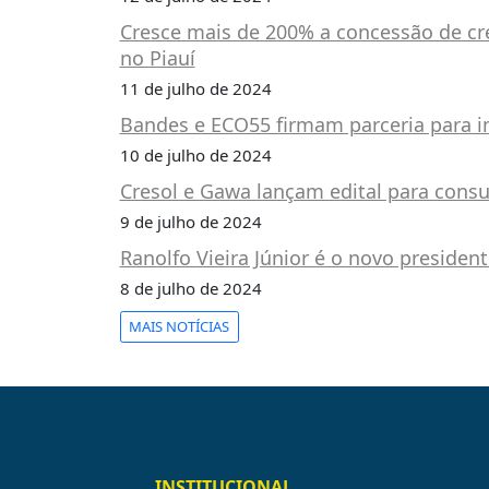
PUBLICAÇÕES
Cresce mais de 200% a concessão de cr
REVISTA
no Piauí
RUMOS
11 de julho de 2024
LIVROS
Bandes e ECO55 firmam parceria para im
ESTUDOS
10 de julho de 2024
NOTÍCIAS
Cresol e Gawa lançam edital para cons
PRÊMIO
9 de julho de 2024
ABDE-
Ranolfo Vieira Júnior é o novo presiden
BID
8 de julho de 2024
PRÊMIO
ABDE
MAIS NOTÍCIAS
DE
JORNALISMO
SABER
+
CONTATO
INSTITUCIONAL