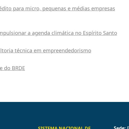
édito para micro, pequenas e médias empresas
pulsionar a agenda climática no Espírito Santo
ultoria técnica em empreendedorismo
te do BRDE
Sede:
B
SISTEMA NACIONAL DE