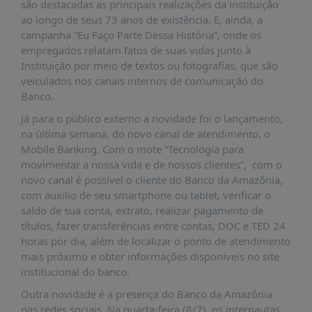
são destacadas as principais realizações da instituição
PUBLICAÇÕES
ao longo de seus 73 anos de existência. E, ainda, a
REVISTA
campanha “Eu Faço Parte Dessa História”, onde os
RUMOS
empregados relatam fatos de suas vidas junto à
Instituição por meio de textos ou fotografias, que são
LIVROS
veiculados nos canais internos de comunicação do
ESTUDOS
Banco.
NOTÍCIAS
Já para o público externo a novidade foi o lançamento,
na última semana, do novo canal de atendimento, o
PRÊMIO
Mobile Banking. Com o mote “Tecnologia para
ABDE-
movimentar a nossa vida e de nossos clientes”, com o
BID
novo canal é possível o cliente do Banco da Amazônia,
PRÊMIO
com auxilio de seu smartphone ou tablet, verificar o
ABDE
saldo de sua conta, extrato, realizar pagamento de
DE
títulos, fazer transferências entre contas, DOC e TED 24
JORNALISMO
horas por dia, além de localizar o ponto de atendimento
mais próximo e obter informações disponíveis no site
SABER
+
institucional do banco.
Outra novidade é a presença do Banco da Amazônia
CONTATO
nas redes sociais. Na quarta-feira (8/7), os internautas