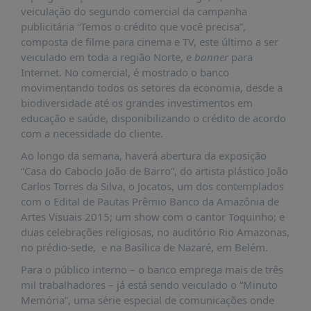
É?
veiculação do segundo comercial da campanha
publicitária “Temos o crédito que você precisa”,
DADOS
composta de filme para cinema e TV, este último a ser
FRENTE
veiculado em toda a região Norte, e
banner
para
PARLAMENTAR
Internet. No comercial, é mostrado o banco
movimentando todos os setores da economia, desde a
SOBRE
biodiversidade até os grandes investimentos em
A
educação e saúde, disponibilizando o crédito de acordo
FRENTE
com a necessidade do cliente.
MATERIAIS
Ao longo da semana, haverá abertura da exposição
INFORMAÇÕES
“Casa do Caboclo João de Barro”, do artista plástico João
Carlos Torres da Silva, o Jocatos, um dos contemplados
CURSOS
com o Edital de Pautas Prêmio Banco da Amazônia de
E
Artes Visuais 2015; um show com o cantor Toquinho; e
EVENTOS
duas celebrações religiosas, no auditório Rio Amazonas,
no prédio-sede, e na Basílica de Nazaré, em Belém.
INSCRIÇÕES
Para o público interno – o banco emprega mais de três
MATERIAIS
mil trabalhadores – já está sendo veiculado o “Minuto
DISPONÍVEIS
Memória”, uma série especial de comunicações onde