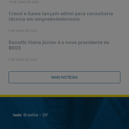
10 DE JULHO DE 2024
Cresol e Gawa lançam edital para consultoria
técnica em empreendedorismo
9 DE JULHO DE 2024
Ranolfo Vieira Júnior é o novo presidente do
BRDE
8 DE JULHO DE 2024
MAIS NOTÍCIAS
Brasília – DF
Sede: