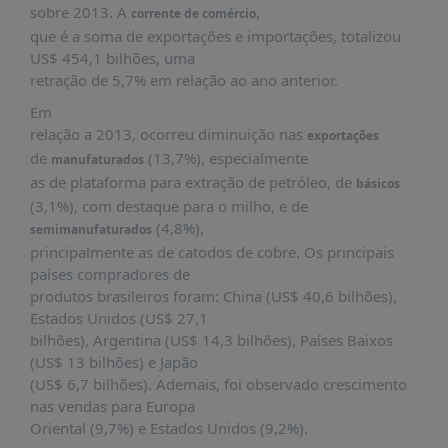
É?
sobre 2013. A
,
corrente de comércio
que é a soma de exportações e importações, totalizou
DADOS
US$ 454,1 bilhões, uma
FRENTE
retração de 5,7% em relação ao ano anterior.
PARLAMENTAR
Em
relação a 2013, ocorreu diminuição nas
SOBRE
exportações
A
de
(13,7%), especialmente
manufaturados
FRENTE
as de plataforma para extração de petróleo, de
básicos
(3,1%), com destaque para o milho, e de
MATERIAIS
(4,8%),
semimanufaturados
INFORMAÇÕES
principalmente as de catodos de cobre. Os principais
países compradores de
CURSOS
produtos brasileiros foram: China (US$ 40,6 bilhões),
E
Estados Unidos (US$ 27,1
EVENTOS
bilhões), Argentina (US$ 14,3 bilhões), Países Baixos
(US$ 13 bilhões) e Japão
INSCRIÇÕES
(US$ 6,7 bilhões). Ademais, foi observado crescimento
MATERIAIS
nas vendas para Europa
DISPONÍVEIS
Oriental (9,7%) e Estados Unidos (9,2%).