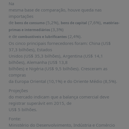
PUBLICAÇÕES
Na
mesma base de comparação, houve queda nas
REVISTA
importações
RUMOS
de
(5,2%),
(7,6%),
bens de consumo
bens de capital
matérias-
LIVROS
(3,3%)
primas e intermediários
e de
(2,4%).
combustíveis e lubrificantes
ESTUDOS
Os cinco principais fornecedores foram: China (US$
NOTÍCIAS
37,3 bilhões), Estados
Unidos (US$ 35,3 bilhões), Argentina (US$ 14,1
PRÊMIO
bilhões), Alemanha (US$ 13,8
ABDE-
bilhões) e Nigéria (US$ 9,5 bilhões). Cresceram as
BID
compras
PRÊMIO
da Europa Oriental (10,1%) e do Oriente Médio (8,5%).
ABDE
Projeções
DE
JORNALISMO
do mercado indicam que a balança comercial deve
registrar superávit em 2015, de
SABER
US$ 5 bilhões.
+
Fonte:
CONTATO
Ministério do Desenvolvimento, Indústria e Comércio