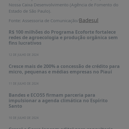
É?
Nossa Caixa Desenvolvimento (Agência de Fomento do
Estado de São Paulo).
DADOS
Badesul
Fonte: Assessoria de Comunicação/
FRENTE
PARLAMENTAR
R$ 100 milhões do Programa Ecoforte fortalece
redes de agroecologia e produção orgânica sem
SOBRE
fins lucrativos
A
FRENTE
12 DE JULHO DE 2024
MATERIAIS
Cresce mais de 200% a concessão de crédito para
INFORMAÇÕES
micro, pequenas e médias empresas no Piauí
CURSOS
11 DE JULHO DE 2024
E
EVENTOS
Bandes e ECO55 firmam parceria para
impulsionar a agenda climática no Espírito
INSCRIÇÕES
Santo
MATERIAIS
10 DE JULHO DE 2024
DISPONÍVEIS