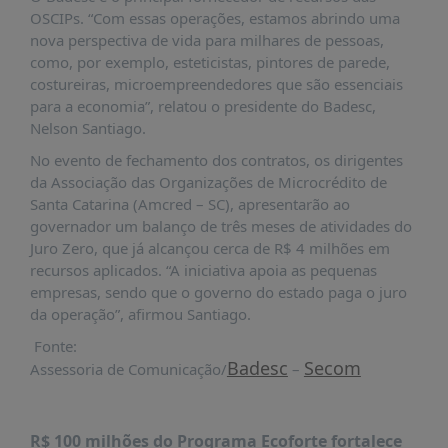
É?
OSCIPs. “Com essas operações, estamos abrindo uma
DADOS
nova perspectiva de vida para milhares de pessoas,
como, por exemplo, esteticistas, pintores de parede,
FRENTE
costureiras, microempreendedores que são essenciais
PARLAMENTAR
para a economia”, relatou o presidente do Badesc,
Nelson Santiago.
SOBRE
A
No evento de fechamento dos contratos, os dirigentes
FRENTE
da Associação das Organizações de Microcrédito de
Santa Catarina (Amcred – SC), apresentarão ao
MATERIAIS
governador um balanço de três meses de atividades do
INFORMAÇÕES
Juro Zero, que já alcançou cerca de R$ 4 milhões em
recursos aplicados. “A iniciativa apoia as pequenas
CURSOS
empresas, sendo que o governo do estado paga o juro
E
da operação”, afirmou Santiago.
EVENTOS
Fonte:
INSCRIÇÕES
Badesc
Secom
Assessoria de Comunicação/
–
MATERIAIS
DISPONÍVEIS
R$ 100 milhões do Programa Ecoforte fortalece