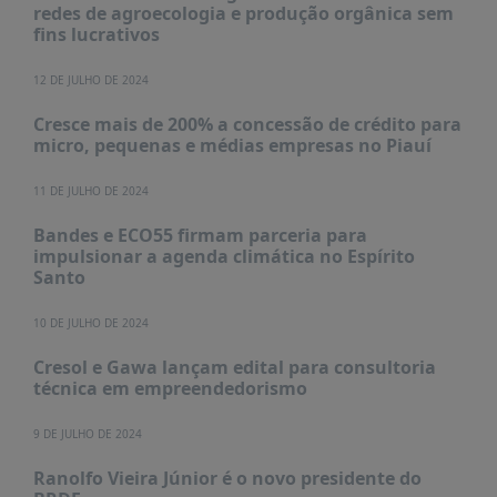
PUBLICAÇÕES
redes de agroecologia e produção orgânica sem
fins lucrativos
REVISTA
RUMOS
12 DE JULHO DE 2024
LIVROS
Cresce mais de 200% a concessão de crédito para
micro, pequenas e médias empresas no Piauí
ESTUDOS
NOTÍCIAS
11 DE JULHO DE 2024
PRÊMIO
Bandes e ECO55 firmam parceria para
ABDE-
impulsionar a agenda climática no Espírito
BID
Santo
PRÊMIO
10 DE JULHO DE 2024
ABDE
DE
Cresol e Gawa lançam edital para consultoria
JORNALISMO
técnica em empreendedorismo
SABER
+
9 DE JULHO DE 2024
CONTATO
Ranolfo Vieira Júnior é o novo presidente do