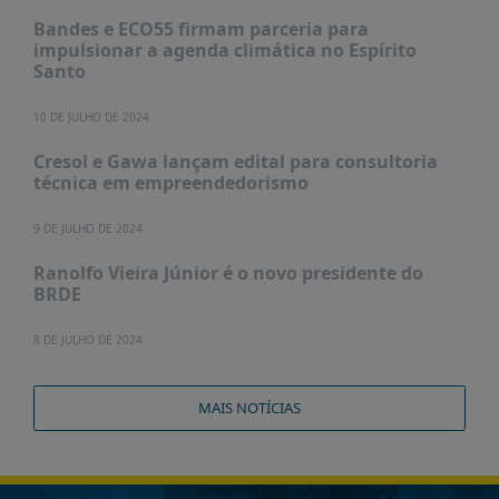
Bandes e ECO55 firmam parceria para
impulsionar a agenda climática no Espírito
Santo
10 DE JULHO DE 2024
Cresol e Gawa lançam edital para consultoria
técnica em empreendedorismo
9 DE JULHO DE 2024
Ranolfo Vieira Júnior é o novo presidente do
BRDE
8 DE JULHO DE 2024
MAIS NOTÍCIAS