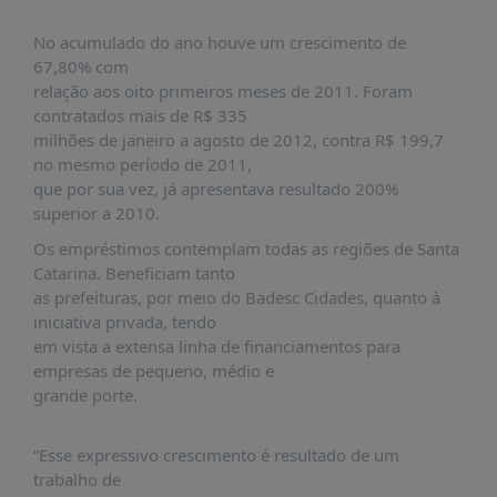
É?
No acumulado do ano houve um crescimento de
DADOS
67,80% com
FRENTE
relação aos oito primeiros meses de 2011. Foram
PARLAMENTAR
contratados mais de R$ 335
milhões de janeiro a agosto de 2012, contra R$ 199,7
SOBRE
no mesmo período de 2011,
A
que por sua vez, já apresentava resultado 200%
FRENTE
superior a 2010.
MATERIAIS
Os empréstimos contemplam todas as regiões de Santa
INFORMAÇÕES
Catarina. Beneficiam tanto
as prefeituras, por meio do Badesc Cidades, quanto à
CURSOS
iniciativa privada, tendo
E
em vista a extensa linha de financiamentos para
EVENTOS
empresas de pequeno, médio e
grande porte.
INSCRIÇÕES
MATERIAIS
“Esse expressivo crescimento é resultado de um
DISPONÍVEIS
trabalho de