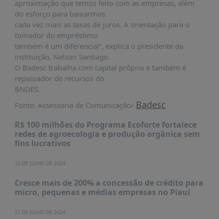
aproximação que temos feito com as empresas, além
PUBLICAÇÕES
do esforço para baixarmos
REVISTA
cada vez mais as taxas de juros. A orientação para o
RUMOS
tomador do empréstimo
também é um diferencial”, explica o presidente da
LIVROS
instituição, Nelson Santiago.
ESTUDOS
O Badesc trabalha com capital próprio e também é
repassador de recursos do
NOTÍCIAS
BNDES.
PRÊMIO
Badesc
Fonte: Assessoria de Comunicação/
ABDE-
BID
R$ 100 milhões do Programa Ecoforte fortalece
redes de agroecologia e produção orgânica sem
PRÊMIO
fins lucrativos
ABDE
DE
JORNALISMO
12 DE JULHO DE 2024
SABER
Cresce mais de 200% a concessão de crédito para
+
micro, pequenas e médias empresas no Piauí
CONTATO
11 DE JULHO DE 2024