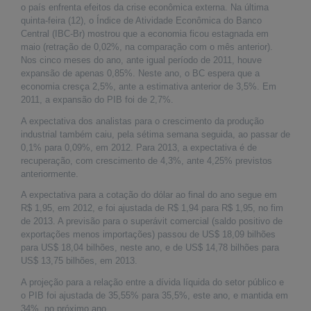
É?
o país enfrenta efeitos da crise econômica externa. Na última
quinta-feira (12), o Índice de Atividade Econômica do Banco
DADOS
Central (IBC-Br) mostrou que a economia ficou estagnada em
maio
(
retração de 0,02%, na comparação com o mês anterior
)
.
FRENTE
Nos cinco meses do ano, ante igual período de 2011, houve
PARLAMENTAR
expansão de apenas 0,85%. Neste ano, o BC espera que a
economia cresça 2,5%, ante a estimativa anterior de 3,5%. Em
SOBRE
2011, a expansão do PIB foi de 2,7%.
A
FRENTE
A expectativa dos analistas para o crescimento da produção
industrial também caiu, pela sétima semana seguida, ao passar de
MATERIAIS
0,1% para 0,09%, em 2012. Para 2013, a expectativa é de
recuperação, com crescimento de 4,3%, ante 4,25% previstos
INFORMAÇÕES
anteriormente.
A expectativa para a cotação do dólar ao final do ano segue em
CURSOS
R$ 1,95, em 2012, e foi ajustada de R$ 1,94 para R$ 1,95, no fim
E
de 2013. A previsão para o superávit comercial (saldo positivo de
EVENTOS
exportações menos importações) passou de US$ 18,09 bilhões
para US$ 18,04 bilhões, neste ano, e de US$ 14,78 bilhões para
INSCRIÇÕES
US$ 13,75 bilhões, em 2013.
MATERIAIS
A projeção para a relação entre a dívida líquida do setor público e
DISPONÍVEIS
o PIB foi ajustada de 35,55% para 35,5%, este ano, e mantida em
34%, no próximo ano.