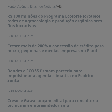
PUBLICAÇÕES
Fonte: Agência Brasil de Notícias/
ABr
REVISTA
RUMOS
R$ 100 milhões do Programa Ecoforte fortalece
redes de agroecologia e produção orgânica sem
LIVROS
fins lucrativos
ESTUDOS
12 DE JULHO DE 2024
NOTÍCIAS
Cresce mais de 200% a concessão de crédito para
micro, pequenas e médias empresas no Piauí
PRÊMIO
ABDE-
BID
11 DE JULHO DE 2024
PRÊMIO
Bandes e ECO55 firmam parceria para
ABDE
impulsionar a agenda climática no Espírito
DE
Santo
JORNALISMO
10 DE JULHO DE 2024
SABER
+
Cresol e Gawa lançam edital para consultoria
técnica em empreendedorismo
CONTATO