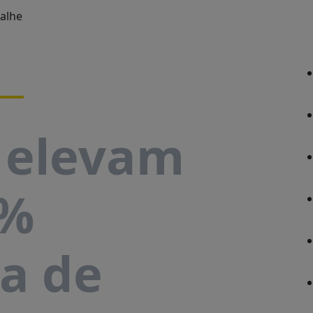
s elevam
9%
a de