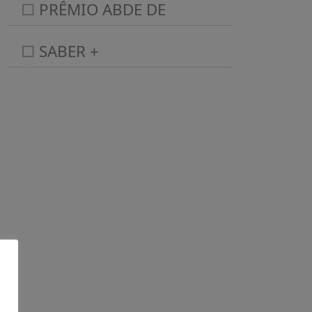
PRÊMIO ABDE DE
JORNALISMO
SABER +