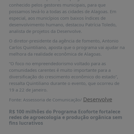
É?
conhecido pelos gestores municipais, para que
possamos levá-lo a todas as cidades de Alagoas. Em
DADOS
especial, aos municípios com baixos índices de
FRENTE
desenvolvimento humano, destacou Patrícia Toledo,
PARLAMENTAR
analista de projetos da Desenvolve.
O diretor-presidente da agência de fomento, Antonio
SOBRE
A
Carlos Quintiliano, aposta que o programa vai ajudar na
FRENTE
melhora da realidade econômica de Alagoas.
MATERIAIS
“O foco no empreendedorismo voltado para as
comunidades carentes é muito importante para a
INFORMAÇÕES
diversificação do crescimento econômico do estado”,
ressalta Quintiliano durante o evento, que ocorreu de
CURSOS
19 a 22 de janeiro.
E
EVENTOS
Desenvolve
Fonte: Assessoria de Comunicação/
INSCRIÇÕES
R$ 100 milhões do Programa Ecoforte fortalece
redes de agroecologia e produção orgânica sem
MATERIAIS
fins lucrativos
DISPONÍVEIS