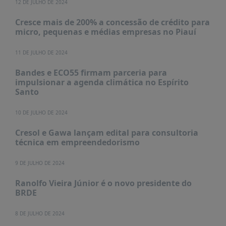
12 DE JULHO DE 2024
PUBLICAÇÕES
Cresce mais de 200% a concessão de crédito para
REVISTA
micro, pequenas e médias empresas no Piauí
RUMOS
LIVROS
11 DE JULHO DE 2024
ESTUDOS
Bandes e ECO55 firmam parceria para
impulsionar a agenda climática no Espírito
NOTÍCIAS
Santo
PRÊMIO
ABDE-
10 DE JULHO DE 2024
BID
Cresol e Gawa lançam edital para consultoria
PRÊMIO
técnica em empreendedorismo
ABDE
DE
9 DE JULHO DE 2024
JORNALISMO
Ranolfo Vieira Júnior é o novo presidente do
SABER
BRDE
+
8 DE JULHO DE 2024
CONTATO