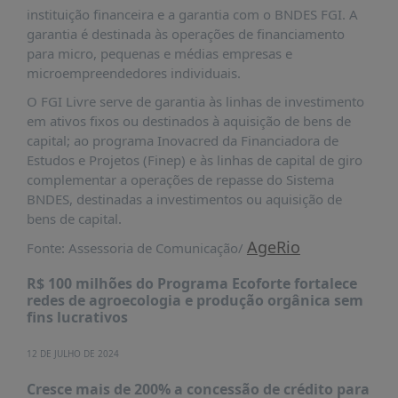
É?
instituição financeira e a garantia com o BNDES FGI. A
garantia é destinada às operações de financiamento
DADOS
para micro, pequenas e médias empresas e
FRENTE
microempreendedores individuais.
PARLAMENTAR
O FGI Livre serve de garantia às linhas de investimento
em ativos fixos ou destinados à aquisição de bens de
SOBRE
A
capital; ao programa Inovacred da Financiadora de
FRENTE
Estudos e Projetos (Finep) e às linhas de capital de giro
complementar a operações de repasse do Sistema
MATERIAIS
BNDES, destinadas a investimentos ou aquisição de
INFORMAÇÕES
bens de capital.
AgeRio
Fonte: Assessoria de Comunicação/
CURSOS
E
R$ 100 milhões do Programa Ecoforte fortalece
EVENTOS
redes de agroecologia e produção orgânica sem
fins lucrativos
INSCRIÇÕES
MATERIAIS
12 DE JULHO DE 2024
DISPONÍVEIS
Cresce mais de 200% a concessão de crédito para