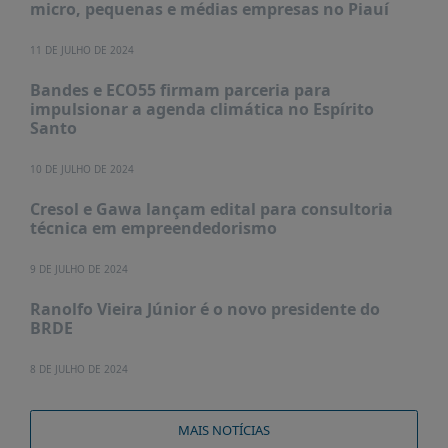
micro, pequenas e médias empresas no Piauí
PUBLICAÇÕES
REVISTA
11 DE JULHO DE 2024
RUMOS
Bandes e ECO55 firmam parceria para
LIVROS
impulsionar a agenda climática no Espírito
Santo
ESTUDOS
NOTÍCIAS
10 DE JULHO DE 2024
PRÊMIO
Cresol e Gawa lançam edital para consultoria
ABDE-
técnica em empreendedorismo
BID
9 DE JULHO DE 2024
PRÊMIO
ABDE
Ranolfo Vieira Júnior é o novo presidente do
DE
BRDE
JORNALISMO
SABER
8 DE JULHO DE 2024
+
CONTATO
MAIS NOTÍCIAS