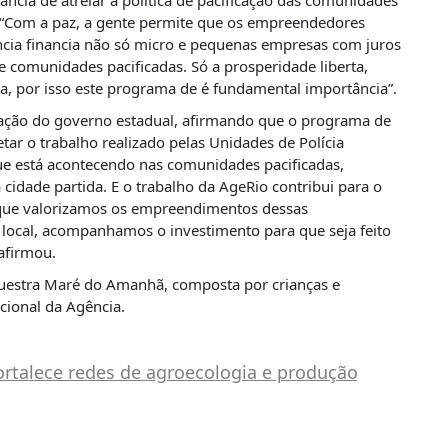
ncia de atrelar a política de pacificação das comunidades
 “Com a paz, a gente permite que os empreendedores
cia financia não só micro e pequenas empresas com juros
omunidades pacificadas. Só a prosperidade liberta,
a, por isso este programa de é fundamental importância”.
itação do governo estadual, afirmando que o programa de
ar o trabalho realizado pelas Unidades de Polícia
ue está acontecendo nas comunidades pacificadas,
dade partida. E o trabalho da AgeRio contribui para o
orque valorizamos os empreendimentos dessas
ocal, acompanhamos o investimento para que seja feito
afirmou.
uestra Maré do Amanhã, composta por crianças e
ucional da Agência.
ortalece redes de agroecologia e produção