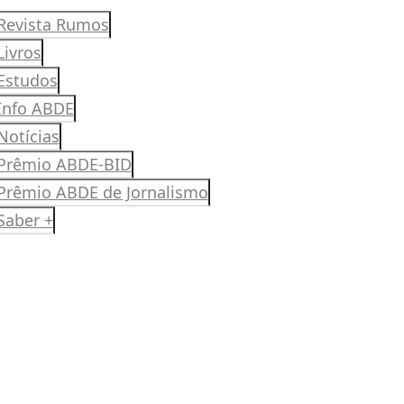
Revista Rumos
Livros
Estudos
Info ABDE
Notícias
Prêmio ABDE-BID
Prêmio ABDE de Jornalismo
Saber +