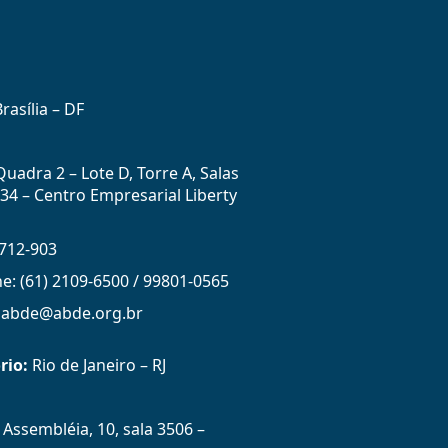
rasília – DF
uadra 2 – Lote D, Torre A, Salas
434 – Centro Empresarial Liberty
712-903
ne: (61) 2109-6500 / 99801-0565
: abde@abde.org.br
rio:
Rio de Janeiro – RJ
Assembléia, 10, sala 3506 –