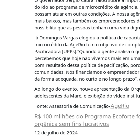
O governador Sérgio Cabral falou sobre a importâ
PUBLICAÇÕES
do Rio ao programa de microcrédito da agência.
REVISTA
possam atuar em outras condições. A nossa agên
RUMOS
mais baixos, mas também os empreendedores de c
possibilita que as pessoas tenham uma vida dign
LIVROS
Já Domingos Vargas elogiou a política de capac
ESTUDOS
microcrédito da AgeRio tem o objetivo de complet
Pacificadora (UPPs).”Quando a gente analisa o q
NOTÍCIAS
percebemos que hoje não vivemos mais em uma ci
PRÊMIO
bom resultado dessa política de pacificação, p
ABDE-
comunidades. Nós financiamos o empreendedor l
BID
da forma adequada, no curto e no longo prazo”, 
PRÊMIO
Ao longo do evento, houve apresentação da Orq
ABDE
adolescentes da Maré, e exibição do vídeo instit
DE
JORNALISMO
AgeRio
Fonte: Assessoria de Comunicação/
SABER
R$ 100 milhões do Programa Ecoforte f
+
orgânica sem fins lucrativos
12 de julho de 2024
CONTATO