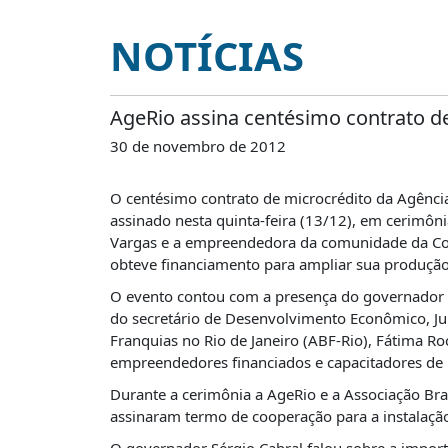
É?
NOTÍCIAS
DADOS
FRENTE
PARLAMENTAR
AgeRio assina centésimo contrato d
SOBRE
30 de novembro de 2012
A
FRENTE
O centésimo contrato de microcrédito da Agência
MATERIAIS
assinado nesta quinta-feira (13/12), em cerimôn
Vargas e a empreendedora da comunidade da Coroa
INFORMAÇÕES
obteve financiamento para ampliar sua produção 
CURSOS
O evento contou com a presença do governador S
E
do secretário de Desenvolvimento Econômico, Jul
EVENTOS
Franquias no Rio de Janeiro (ABF-Rio), Fátima R
INSCRIÇÕES
empreendedores financiados e capacitadores de
Durante a cerimônia a AgeRio e a Associação Bras
MATERIAIS
DISPONÍVEIS
assinaram termo de cooperação para a instalaçã