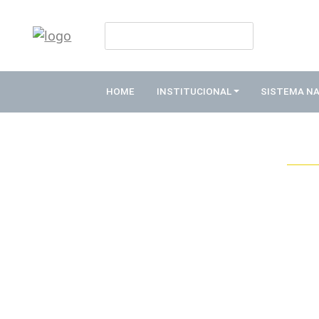
HOME
INSTITUCIONAL
HOME
INSTITUCIONAL
SISTEMA N
ABDE
ASSOCIADOS
ORGANOGRAMA
COMISSÕES
TEMÁTICAS
SISTEMA
NACIONAL
DE
FOMENTO
O
QUE