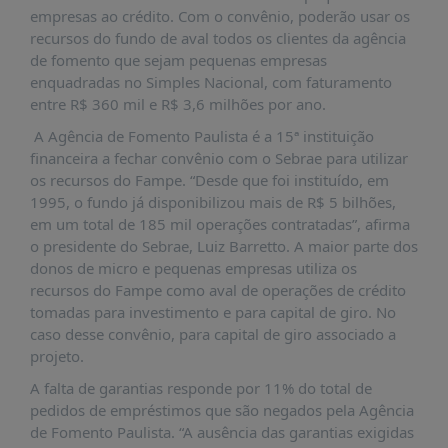
É?
empresas ao crédito. Com o convênio, poderão usar os
recursos do fundo de aval todos os clientes da agência
DADOS
de fomento que sejam pequenas empresas
FRENTE
enquadradas no Simples Nacional, com faturamento
PARLAMENTAR
entre R$ 360 mil e R$ 3,6 milhões por ano.
A Agência de Fomento Paulista é a 15ª instituição
SOBRE
A
financeira a fechar convênio com o Sebrae para utilizar
FRENTE
os recursos do Fampe. “Desde que foi instituído, em
1995, o fundo já disponibilizou mais de R$ 5 bilhões,
MATERIAIS
em um total de 185 mil operações contratadas”, afirma
INFORMAÇÕES
o presidente do Sebrae, Luiz Barretto. A maior parte dos
donos de micro e pequenas empresas utiliza os
CURSOS
recursos do Fampe como aval de operações de crédito
E
tomadas para investimento e para capital de giro. No
EVENTOS
caso desse convênio, para capital de giro associado a
projeto.
INSCRIÇÕES
A falta de garantias responde por 11% do total de
MATERIAIS
pedidos de empréstimos que são negados pela Agência
DISPONÍVEIS
de Fomento Paulista. “A ausência das garantias exigidas