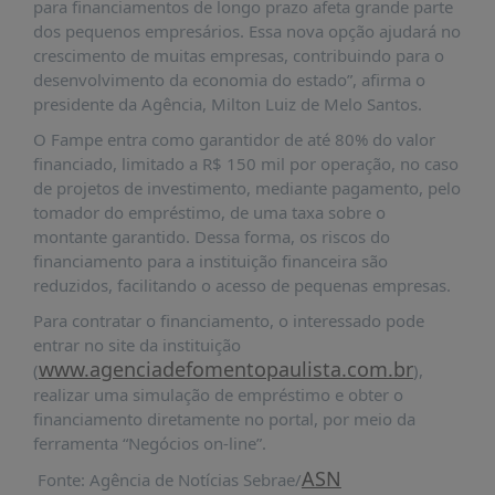
para financiamentos de longo prazo afeta grande parte
PUBLICAÇÕES
dos pequenos empresários. Essa nova opção ajudará no
REVISTA
crescimento de muitas empresas, contribuindo para o
RUMOS
desenvolvimento da economia do estado”, afirma o
presidente da Agência, Milton Luiz de Melo Santos.
LIVROS
O Fampe entra como garantidor de até 80% do valor
ESTUDOS
financiado, limitado a R$ 150 mil por operação, no caso
NOTÍCIAS
de projetos de investimento, mediante pagamento, pelo
tomador do empréstimo, de uma taxa sobre o
PRÊMIO
montante garantido. Dessa forma, os riscos do
ABDE-
financiamento para a instituição financeira são
BID
reduzidos, facilitando o acesso de pequenas empresas.
PRÊMIO
Para contratar o financiamento, o interessado pode
ABDE
entrar no site da instituição
DE
www.agenciadefomentopaulista.com.br
JORNALISMO
(
),
realizar uma simulação de empréstimo e obter o
SABER
financiamento diretamente no portal, por meio da
+
ferramenta “Negócios on-line”.
CONTATO
ASN
Fonte: Agência de Notícias Sebrae/