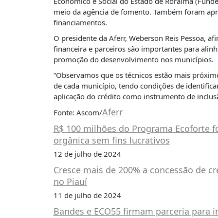
Econômico e Social do Estado de Roraima (Funder
PUBLICAÇÕES
meio da agência de fomento. Também foram apres
REVISTA
financiamentos.
RUMOS
O presidente da Aferr, Weberson Reis Pessoa, afi
LIVROS
financeira e parceiros são importantes para alinh
promoção do desenvolvimento nos municípios.
ESTUDOS
“Observamos que os técnicos estão mais próximos
NOTÍCIAS
de cada município, tendo condições de identific
aplicação do crédito como instrumento de inclus
PRÊMIO
ABDE-
Aferr
Fonte: Ascom/
BID
R$ 100 milhões do Programa Ecoforte f
PRÊMIO
orgânica sem fins lucrativos
ABDE
DE
12 de julho de 2024
JORNALISMO
Cresce mais de 200% a concessão de cr
SABER
no Piauí
+
11 de julho de 2024
CONTATO
Bandes e ECO55 firmam parceria para im