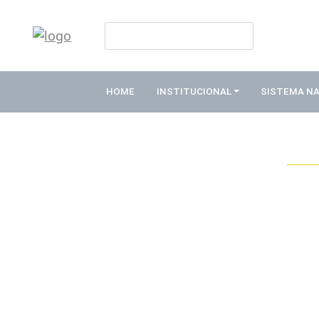
HOME
INSTITUCIONAL
HOME
INSTITUCIONAL
SISTEMA N
ABDE
ASSOCIADOS
ORGANOGRAMA
COMISSÕES
TEMÁTICAS
SISTEMA
NACIONAL
DE
FOMENTO
O
QUE