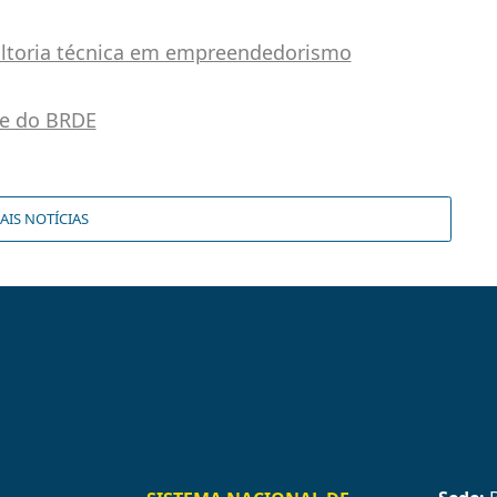
ultoria técnica em empreendedorismo
te do BRDE
AIS NOTÍCIAS