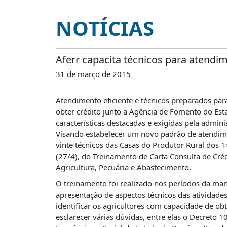
É?
NOTÍCIAS
DADOS
FRENTE
PARLAMENTAR
Aferr capacita técnicos para atendim
SOBRE
31 de março de 2015
A
FRENTE
Atendimento eficiente e técnicos preparados par
MATERIAIS
obter crédito junto a Agência de Fomento do Est
características destacadas e exigidas pela adminis
INFORMAÇÕES
Visando estabelecer um novo padrão de atendime
CURSOS
vinte técnicos das Casas do Produtor Rural dos 1
E
(27/4), do Treinamento de Carta Consulta de Cré
EVENTOS
Agricultura, Pecuária e Abastecimento.
INSCRIÇÕES
O treinamento foi realizado nos períodos da ma
apresentação de aspectos técnicos das atividade
MATERIAIS
identificar os agricultores com capacidade de ob
DISPONÍVEIS
esclarecer várias dúvidas, entre elas o Decret