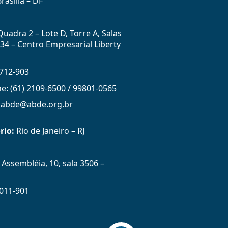
rasília – DF
uadra 2 – Lote D, Torre A, Salas
434 – Centro Empresarial Liberty
712-903
ne: (61) 2109-6500 / 99801-0565
: abde@abde.org.br
rio:
Rio de Janeiro – RJ
Assembléia, 10, sala 3506 –
011-901