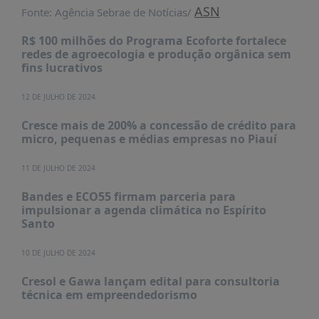
PUBLICAÇÕES
ASN
Fonte: Agência Sebrae de Notícias/
REVISTA
R$ 100 milhões do Programa Ecoforte fortalece
RUMOS
redes de agroecologia e produção orgânica sem
fins lucrativos
LIVROS
ESTUDOS
12 DE JULHO DE 2024
NOTÍCIAS
Cresce mais de 200% a concessão de crédito para
micro, pequenas e médias empresas no Piauí
PRÊMIO
ABDE-
11 DE JULHO DE 2024
BID
Bandes e ECO55 firmam parceria para
PRÊMIO
impulsionar a agenda climática no Espírito
ABDE
Santo
DE
JORNALISMO
10 DE JULHO DE 2024
SABER
+
Cresol e Gawa lançam edital para consultoria
técnica em empreendedorismo
CONTATO