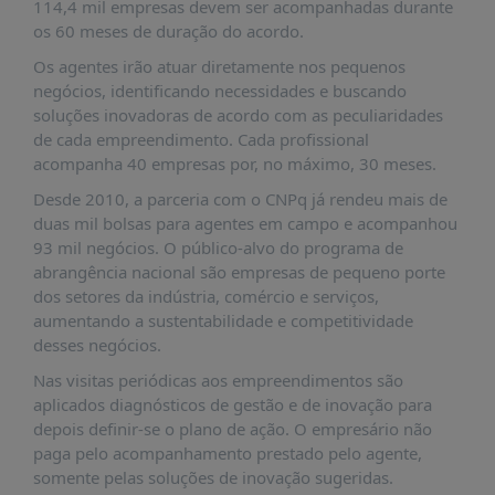
É?
114,4 mil empresas devem ser acompanhadas durante
os 60 meses de duração do acordo.
DADOS
Os agentes irão atuar diretamente nos pequenos
FRENTE
negócios, identificando necessidades e buscando
PARLAMENTAR
soluções inovadoras de acordo com as peculiaridades
de cada empreendimento. Cada profissional
SOBRE
acompanha 40 empresas por, no máximo, 30 meses.
A
FRENTE
Desde 2010, a parceria com o CNPq já rendeu mais de
duas mil bolsas para agentes em campo e acompanhou
MATERIAIS
93 mil negócios. O público-alvo do programa de
INFORMAÇÕES
abrangência nacional são empresas de pequeno porte
dos setores da indústria, comércio e serviços,
CURSOS
aumentando a sustentabilidade e competitividade
E
desses negócios.
EVENTOS
Nas visitas periódicas aos empreendimentos são
INSCRIÇÕES
aplicados diagnósticos de gestão e de inovação para
depois definir-se o plano de ação. O empresário não
MATERIAIS
paga pelo acompanhamento prestado pelo agente,
DISPONÍVEIS
somente pelas soluções de inovação sugeridas.