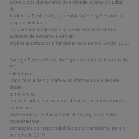
É?
sobre o posicionamento da entidade, acerca do Edital
de
DADOS
Audiência Pública 41, cuja publicação dispõe sobre a
responsabilidade
FRENTE
socioambiental dos bancos de desenvolvimento e
PARLAMENTAR
agências de fomento e demais
SOBRE
órgãos autorizados a funcionar pelo Banco Central (BC).
A
FRENTE
Rodrigo Pereira Porto, do Departamento de Normas do
MATERIAIS
BC,
salientou a
INFORMAÇÕES
importância da normativa, ao afirmar que o debate
desse
CURSOS
tema tem se
E
intensificado e que sistemas financeiros internacionais
EVENTOS
já utilizam
INSCRIÇÕES
esse modelo. “O Banco Central traçou, como valor
organizacional,
MATERIAIS
estratégias de responsabilidade socioambiental para o
DISPONÍVEIS
período de 2010