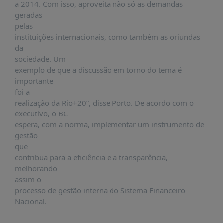
a 2014. Com isso, aproveita não só as demandas
PUBLICAÇÕES
geradas
REVISTA
pelas
RUMOS
instituições internacionais, como também as oriundas
da
LIVROS
sociedade. Um
ESTUDOS
exemplo de que a discussão em torno do tema é
importante
NOTÍCIAS
foi a
PRÊMIO
realização da Rio+20”, disse Porto. De acordo com o
ABDE-
executivo, o BC
BID
espera, com a norma, implementar um instrumento de
gestão
PRÊMIO
que
ABDE
DE
contribua para a eficiência e a transparência,
JORNALISMO
melhorando
assim o
SABER
processo de gestão interna do Sistema Financeiro
+
Nacional.
CONTATO