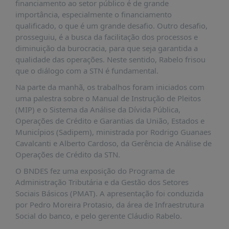
financiamento ao setor público é de grande
PUBLICAÇÕES
importância, especialmente o financiamento
REVISTA
qualificado, o que é um grande desafio. Outro desafio,
RUMOS
prosseguiu, é a busca da facilitação dos processos e
diminuição da burocracia, para que seja garantida a
LIVROS
qualidade das operações. Neste sentido, Rabelo frisou
ESTUDOS
que o diálogo com a STN é fundamental.
NOTÍCIAS
Na parte da manhã, os trabalhos foram iniciados com
uma palestra sobre o Manual de Instrução de Pleitos
PRÊMIO
(MIP) e o Sistema da Análise da Dívida Pública,
ABDE-
Operações de Crédito e Garantias da União, Estados e
BID
Municípios (Sadipem), ministrada por Rodrigo Guanaes
PRÊMIO
Cavalcanti e Alberto Cardoso, da Gerência de Análise de
ABDE
Operações de Crédito da STN.
DE
JORNALISMO
O BNDES fez uma exposição do Programa de
Administração Tributária e da Gestão dos Setores
SABER
Sociais Básicos (PMAT). A apresentação foi conduzida
+
por Pedro Moreira Protasio, da área de Infraestrutura
Social do banco, e pelo gerente Cláudio Rabelo.
CONTATO