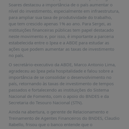
É?
Soares destacou a importância de o país aumentar o
nível do investimento, especialmente em infraestrutura,
DADOS
para ampliar sua taxa de produtividade do trabalho,
FRENTE
que tem crescido apenas 1% ao ano. Para Sergei, as
PARLAMENTAR
instituições financeiras públicas tem papel destacado
neste movimento e, por isso, é importante a parceria
SOBRE
estabelecida entre o Ipea e a ABDE para estudar as
A
ações que podem aumentar as taxas de investimento
FRENTE
no país.
MATERIAIS
O secretário-executivo da ABDE, Marco Antonio Lima,
INFORMAÇÕES
agradeceu ao Ipea pela hospitalidade e falou sobre a
importância de se consolidar o desenvolvimento no
CURSOS
país, retornando às taxas de investimento de tempos
E
passados e fortalecendo as instituições do Sistema
EVENTOS
Nacional de Fomento, com o apoio do BNDES e da
Secretaria do Tesouro Nacional (STN).
INSCRIÇÕES
Ainda na abertura, o gerente de Relacionamento e
MATERIAIS
Treinamento de Agentes Financeiros do BNDES, Claudio
DISPONÍVEIS
Rabello, frisou que o banco entende que o