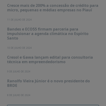
PUBLICAÇÕES
Cresce mais de 200% a concessão de crédito para
micro, pequenas e médias empresas no Piauí
REVISTA
RUMOS
11 DE JULHO DE 2024
LIVROS
Bandes e ECO55 firmam parceria para
ESTUDOS
impulsionar a agenda climática no Espírito
Santo
NOTÍCIAS
PRÊMIO
10 DE JULHO DE 2024
ABDE-
Cresol e Gawa lançam edital para consultoria
BID
técnica em empreendedorismo
PRÊMIO
ABDE
9 DE JULHO DE 2024
DE
JORNALISMO
Ranolfo Vieira Júnior é o novo presidente do
BRDE
SABER
+
8 DE JULHO DE 2024
CONTATO