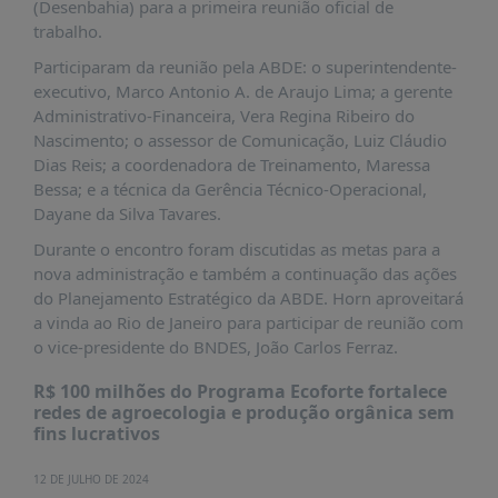
É?
(Desenbahia) para a primeira reunião oficial de
trabalho.
DADOS
Participaram da reunião pela ABDE: o superintendente-
FRENTE
executivo, Marco Antonio A. de Araujo Lima; a gerente
PARLAMENTAR
Administrativo-Financeira, Vera Regina Ribeiro do
Nascimento; o assessor de Comunicação, Luiz Cláudio
SOBRE
Dias Reis; a coordenadora de Treinamento, Maressa
A
Bessa; e a técnica da Gerência Técnico-Operacional,
FRENTE
Dayane da Silva Tavares.
MATERIAIS
Durante o encontro foram discutidas as metas para a
INFORMAÇÕES
nova administração e também a continuação das ações
do Planejamento Estratégico da ABDE. Horn aproveitará
CURSOS
a vinda ao Rio de Janeiro para participar de reunião com
E
o vice-presidente do BNDES, João Carlos Ferraz.
EVENTOS
R$ 100 milhões do Programa Ecoforte fortalece
INSCRIÇÕES
redes de agroecologia e produção orgânica sem
fins lucrativos
MATERIAIS
DISPONÍVEIS
12 DE JULHO DE 2024