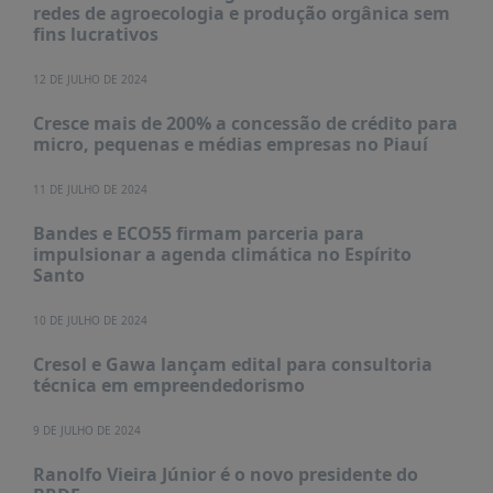
PUBLICAÇÕES
redes de agroecologia e produção orgânica sem
fins lucrativos
REVISTA
RUMOS
12 DE JULHO DE 2024
LIVROS
Cresce mais de 200% a concessão de crédito para
micro, pequenas e médias empresas no Piauí
ESTUDOS
NOTÍCIAS
11 DE JULHO DE 2024
PRÊMIO
Bandes e ECO55 firmam parceria para
ABDE-
impulsionar a agenda climática no Espírito
BID
Santo
PRÊMIO
10 DE JULHO DE 2024
ABDE
DE
Cresol e Gawa lançam edital para consultoria
JORNALISMO
técnica em empreendedorismo
SABER
+
9 DE JULHO DE 2024
CONTATO
Ranolfo Vieira Júnior é o novo presidente do