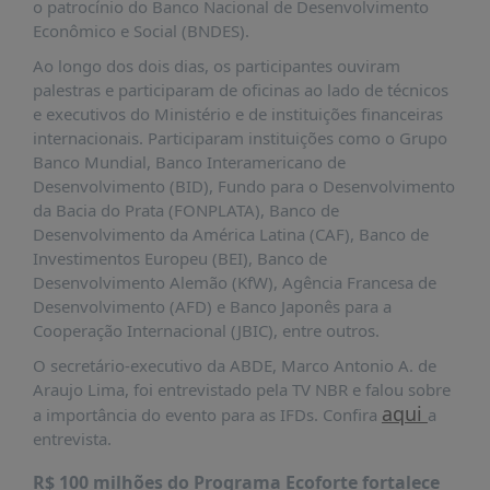
É?
o patrocínio do Banco Nacional de Desenvolvimento
Econômico e Social (BNDES).
DADOS
Ao longo dos dois dias, os participantes ouviram
FRENTE
palestras e participaram de oficinas ao lado de técnicos
PARLAMENTAR
e executivos do Ministério e de instituições financeiras
internacionais. Participaram instituições como o Grupo
SOBRE
Banco Mundial, Banco Interamericano de
A
Desenvolvimento (BID), Fundo para o Desenvolvimento
FRENTE
da Bacia do Prata (FONPLATA), Banco de
MATERIAIS
Desenvolvimento da América Latina (CAF), Banco de
Investimentos Europeu (BEI), Banco de
INFORMAÇÕES
Desenvolvimento Alemão (KfW), Agência Francesa de
Desenvolvimento (AFD) e Banco Japonês para a
CURSOS
Cooperação Internacional (JBIC), entre outros.
E
EVENTOS
O secretário-executivo da ABDE, Marco Antonio A. de
Araujo Lima, foi entrevistado pela TV NBR e falou sobre
INSCRIÇÕES
aqui
a importância do evento para as IFDs. Confira
a
MATERIAIS
entrevista.
DISPONÍVEIS
R$ 100 milhões do Programa Ecoforte fortalece