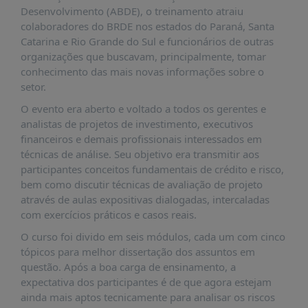
É?
Desenvolvimento (ABDE), o treinamento atraiu
colaboradores do BRDE nos estados do Paraná, Santa
DADOS
Catarina e Rio Grande do Sul e funcionários de outras
FRENTE
organizações que buscavam, principalmente, tomar
PARLAMENTAR
conhecimento das mais novas informações sobre o
setor.
SOBRE
A
O evento era aberto e voltado a todos os gerentes e
FRENTE
analistas de projetos de investimento, executivos
financeiros e demais profissionais interessados em
MATERIAIS
técnicas de análise. Seu objetivo era transmitir aos
INFORMAÇÕES
participantes conceitos fundamentais de crédito e risco,
bem como discutir técnicas de avaliação de projeto
CURSOS
através de aulas expositivas dialogadas, intercaladas
E
com exercícios práticos e casos reais.
EVENTOS
O curso foi divido em seis módulos, cada um com cinco
INSCRIÇÕES
tópicos para melhor dissertação dos assuntos em
questão. Após a boa carga de ensinamento, a
MATERIAIS
expectativa dos participantes é de que agora estejam
DISPONÍVEIS
ainda mais aptos tecnicamente para analisar os riscos