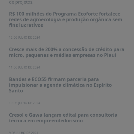
de projetos.
PUBLICAÇÕES
REVISTA
R$ 100 milhões do Programa Ecoforte fortalece
RUMOS
redes de agroecologia e produção orgânica sem
fins lucrativos
LIVROS
12 DE JULHO DE 2024
ESTUDOS
Cresce mais de 200% a concessão de crédito para
NOTÍCIAS
micro, pequenas e médias empresas no Piauí
PRÊMIO
ABDE-
11 DE JULHO DE 2024
BID
Bandes e ECO55 firmam parceria para
PRÊMIO
impulsionar a agenda climática no Espírito
ABDE
Santo
DE
JORNALISMO
10 DE JULHO DE 2024
SABER
Cresol e Gawa lançam edital para consultoria
+
técnica em empreendedorismo
CONTATO
9 DE JULHO DE 2024