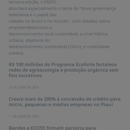
É?
terceira edição, o EMDS
abordará especialmente o tema da “Nova governança
DADOS
federativa e o papel das
cidades no Brasil e no mundo”, com debates sobre
FRENTE
empreendedorismo e
PARLAMENTAR
desenvolvimento local sustentável; a crise hídrica
SOBRE
urbana; objetivos do
A
desenvolvimento sustentável (ONU); e mobilidade
FRENTE
urbana.
MATERIAIS
R$ 100 milhões do Programa Ecoforte fortalece
redes de agroecologia e produção orgânica sem
INFORMAÇÕES
fins lucrativos
CURSOS
12 DE JULHO DE 2024
E
EVENTOS
Cresce mais de 200% a concessão de crédito para
micro, pequenas e médias empresas no Piauí
INSCRIÇÕES
MATERIAIS
11 DE JULHO DE 2024
DISPONÍVEIS
Bandes e ECO55 firmam parceria para