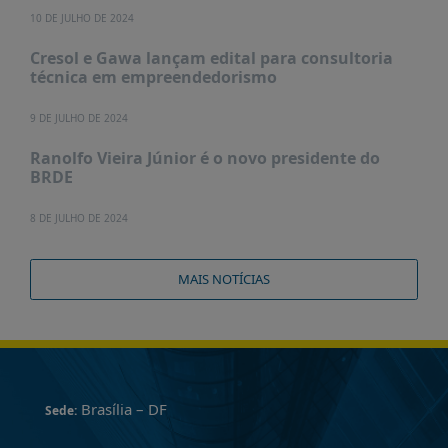
10 DE JULHO DE 2024
Cresol e Gawa lançam edital para consultoria
técnica em empreendedorismo
9 DE JULHO DE 2024
Ranolfo Vieira Júnior é o novo presidente do
BRDE
8 DE JULHO DE 2024
MAIS NOTÍCIAS
Brasília – DF
Sede: