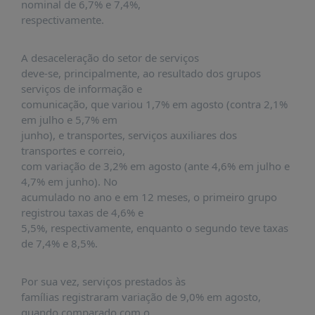
É?
nominal de 6,7% e 7,4%,
respectivamente.
DADOS
FRENTE
A desaceleração do setor de serviços
PARLAMENTAR
deve-se, principalmente, ao resultado dos grupos
serviços de informação e
SOBRE
comunicação, que variou 1,7% em agosto (contra 2,1%
A
em julho e 5,7% em
FRENTE
junho), e transportes, serviços auxiliares dos
MATERIAIS
transportes e correio,
com variação de 3,2% em agosto (ante 4,6% em julho e
INFORMAÇÕES
4,7% em junho). No
acumulado no ano e em 12 meses, o primeiro grupo
CURSOS
registrou taxas de 4,6% e
E
5,5%, respectivamente, enquanto o segundo teve taxas
EVENTOS
de 7,4% e 8,5%.
INSCRIÇÕES
MATERIAIS
Por sua vez, serviços prestados às
DISPONÍVEIS
famílias registraram variação de 9,0% em agosto,
quando comparado com o