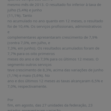
PUBLICAÇÕES
mesmo mês de 2013. O resultado foi inferior à taxa de
julho (5,4%) e junho
REVISTA
(11,1%). Tanto
RUMOS
no acumulado no ano quanto em 12 meses, o resultado
LIVROS
foi de 10,4%. Os serviços profissionais, administrativos
e
ESTUDOS
complementares apresentaram crescimento de 7,9%
NOTÍCIAS
(contra 7,0%, em julho, e
7,3%, em junho). Os resultados acumulados foram de
PRÊMIO
7,7% para os oito primeiros
ABDE-
meses do ano e de 7,9% para os últimos 12 meses. O
BID
segmento outros serviços
PRÊMIO
teve crescimento de 8,3%, acima das variações de junho
ABDE
(1,1%) e maio (5,6%). No
DE
ano e dos últimos 12 meses as taxas alcançaram 6,5% e
JORNALISMO
7,0%, respectivamente.
SABER
+
Por
fim, em agosto, das 27 unidades da federação, 23
CONTATO
estados apresentaram variação