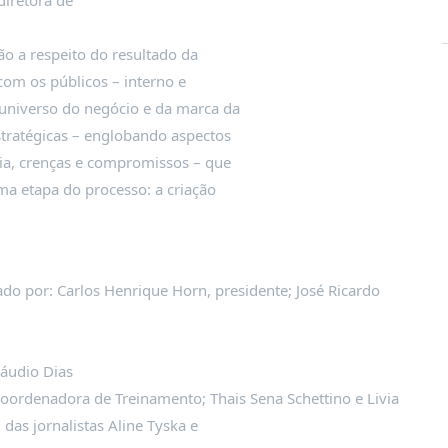
diretora de
ão a respeito do resultado da
 com os públicos – interno e
universo do negócio e da marca da
stratégicas – englobando aspectos
cia, crenças e compromissos – que
ima etapa do processo: a criação
o por: Carlos Henrique Horn, presidente; José Ricardo
láudio Dias
oordenadora de Treinamento; Thais Sena Schettino e Livia
das jornalistas Aline Tyska e