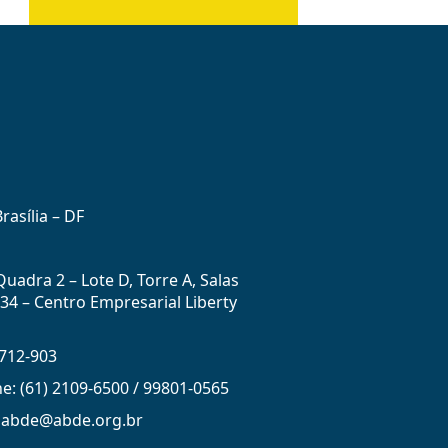
rasília – DF
uadra 2 – Lote D, Torre A, Salas
434 – Centro Empresarial Liberty
712-903
ne: (61) 2109-6500 / 99801-0565
: abde@abde.org.br