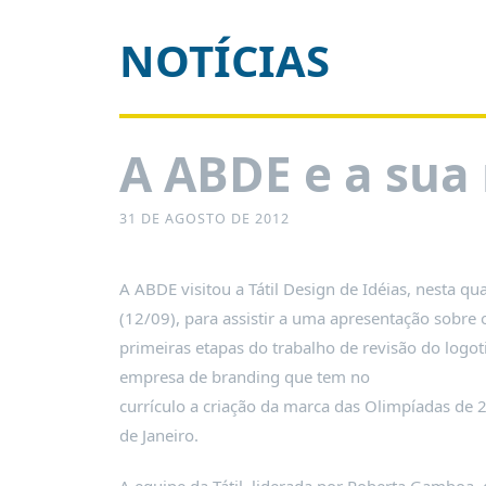
É?
NOTÍCIAS
DADOS
FRENTE
PARLAMENTAR
SOBRE
A ABDE e a sua
A
FRENTE
31 DE AGOSTO DE 2012
MATERIAIS
INFORMAÇÕES
A ABDE visitou a Tátil Design de Idéias, nesta qua
CURSOS
(12/09), para assistir a uma apresentação sobre
E
primeiras etapas do trabalho de revisão do logot
EVENTOS
empresa de branding que tem no
INSCRIÇÕES
currículo a criação da marca das Olimpíadas de 
MATERIAIS
de Janeiro.
DISPONÍVEIS