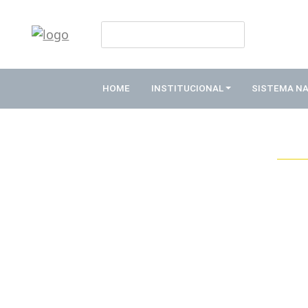
HOME
INSTITUCIONAL
HOME
INSTITUCIONAL
SISTEMA N
ABDE
ASSOCIADOS
ORGANOGRAMA
COMISSÕES
TEMÁTICAS
SISTEMA
NACIONAL
DE
FOMENTO
O
QUE