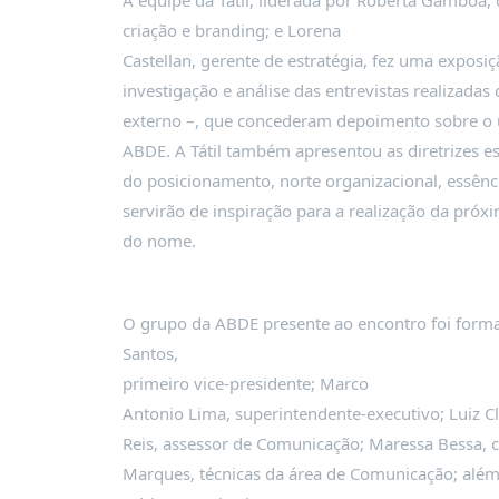
A equipe da Tátil, liderada por Roberta Gamboa, 
PUBLICAÇÕES
criação e branding; e Lorena
REVISTA
Castellan, gerente de estratégia, fez uma exposiç
RUMOS
investigação e análise das entrevistas realizadas
LIVROS
externo –, que concederam depoimento sobre o 
ESTUDOS
ABDE. A Tátil também apresentou as diretrizes e
do posicionamento, norte organizacional, essên
NOTÍCIAS
servirão de inspiração para a realização da próx
PRÊMIO
do nome.
ABDE-
BID
PRÊMIO
O grupo da ABDE presente ao encontro foi formad
ABDE
DE
Santos,
JORNALISMO
primeiro vice-presidente; Marco
SABER
Antonio Lima, superintendente-executivo; Luiz C
+
Reis, assessor de Comunicação; Maressa Bessa, c
Marques, técnicas da área de Comunicação; além 
CONTATO